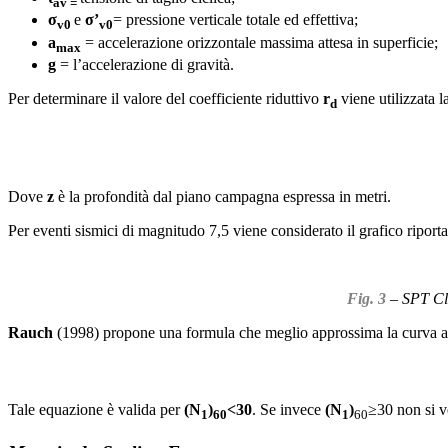
av =
σ
e
σ’
= pressione verticale totale ed effettiva;
v0
v0
a
= accelerazione orizzontale massima attesa in superficie;
max
g
= l’accelerazione di gravità.
Per determinare il valore del coefficiente riduttivo
r
viene utilizzata 
d
Dove
z
è la profondità dal piano campagna espressa in metri.
Per eventi sismici di magnitudo 7,5 viene considerato il grafico riport
Fig. 3
–
SPT Cl
Rauch
(1998) propone una formula che meglio approssima la curva all
Tale equazione è valida per
(N
)
<30
. Se invece
(N
)
≥30 non si ve
1
60
1
60