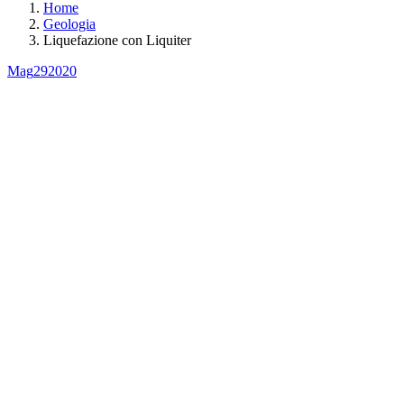
Home
Geologia
Liquefazione con Liquiter
Mag
29
2020