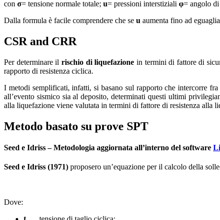
con
σ
= tensione normale totale;
u
= pressioni interstiziali
φ
= angolo di 
Dalla formula è facile comprendere che se
u
aumenta fino ad eguagli
CSR and CRR
Per determinare il
rischio di liquefazione
in termini di fattore di sicu
rapporto di resistenza ciclica.
I metodi semplificati, infatti, si basano sul rapporto che intercorre fr
all’evento sismico sia al deposito, determinati questi ultimi privilegi
alla liquefazione viene valutata in termini di fattore di resistenza alla l
Metodo basato su prove SPT
Seed e Idriss
– Metodologia
aggiornata
all’interno del software
Li
Seed e Idriss (1971)
proposero un’equazione per il calcolo della solle
Dove:
t
tensione di taglio ciclica;