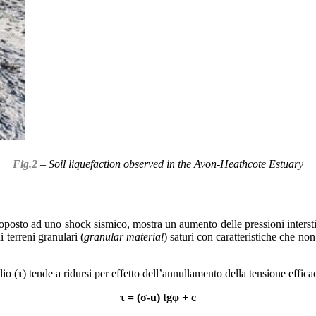
Fig.2
– Soil liquefaction observed in the Avon-Heathcote Estuary
posto ad uno shock sismico, mostra un aumento delle pressioni interstizia
 terreni granulari (
granular material
) saturi con caratteristiche che non
lio (
τ
) tende a ridursi per effetto dell’annullamento della tensione effica
τ = (σ-u) tgφ + c