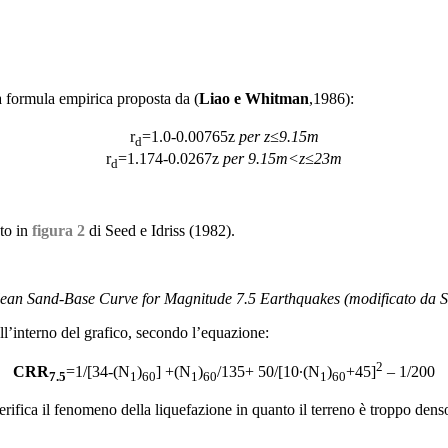
la formula empirica proposta da (
Liao e Whitman
,1986):
r
=1.0-0.00765z
per z≤9.15m
d
r
=1.174-0.0267z
per 9.15m<z≤23m
d
ato in
figura 2
di Seed e Idriss (1982).
ean Sand-Base Curve for Magnitude 7.5 Earthquakes (modificato da Se
’interno del grafico, secondo l’equazione:
2
CRR
=1/[34-(N
)
] +(N
)
/135+ 50/[10∙(N
)
+45]
– 1/200
7.5
1
60
1
60
1
60
rifica il fenomeno della liquefazione in quanto il terreno è troppo dens