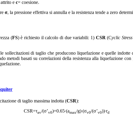
attrito e
c
= coesione.
are
σ
, la pressione effettiva si annulla e la resistenza tende a zero dete
rezza (
FS
) è richiesto il calcolo di due variabili: 1)
CSR
(C
yclic Stress
a le sollecitazioni di taglio che producono liquefazione e quelle indotte
ando metodi basati su correlazioni della resistenza alla liquefazione con 
iquefazione.
quiter
citazione di taglio massima indotta (
CSR
):
CSR=τ
/(σ’
)=0.65∙(a
/g)∙(σ
/(σ’
))∙r
av
v0
max
v0
v0
d