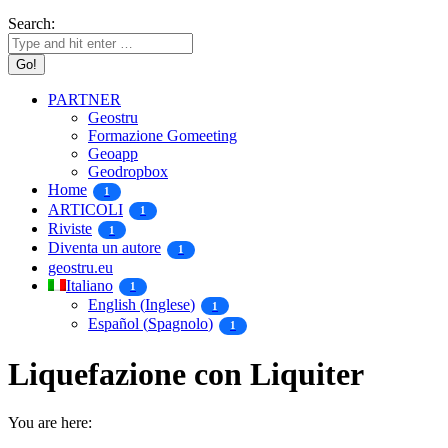
Search:
PARTNER
Geostru
Formazione Gomeeting
Geoapp
Geodropbox
Home
1
ARTICOLI
1
Riviste
1
Diventa un autore
1
geostru.eu
Italiano
1
English
(
Inglese
)
1
Español
(
Spagnolo
)
1
Liquefazione con Liquiter
You are here: