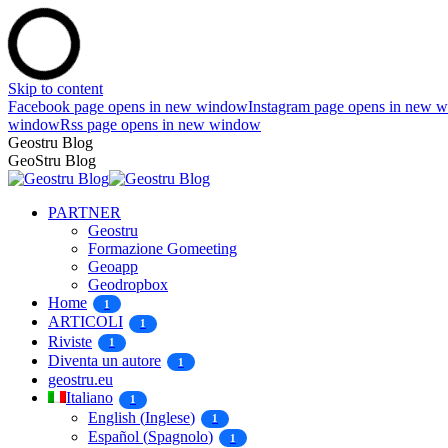
Skip to content
Facebook page opens in new window
Instagram page opens in new 
window
Rss page opens in new window
Geostru Blog
GeoStru Blog
PARTNER
Geostru
Formazione Gomeeting
Geoapp
Geodropbox
Home
1
ARTICOLI
1
Riviste
1
Diventa un autore
1
geostru.eu
Italiano
1
English
(
Inglese
)
1
Español
(
Spagnolo
)
1