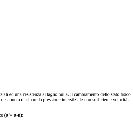
li ed una resistenza al taglio nulla. Il cambiamento dello stato fisico
 riescono a dissipare la pressione interstiziale con sufficiente velocità a
ce (
σ’= σ-u
):