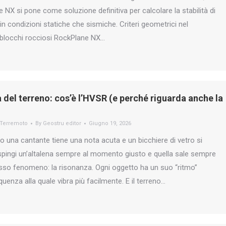
NX si pone come soluzione definitiva per calcolare la stabilità di
in condizioni statiche che sismiche. Criteri geometrici nel
blocchi rocciosi RockPlane NX…
 del terreno: cos’è l’HVSR (e perché riguarda anche la
Terremoto
By
Geostru editor
Giugno 19, 2026
 una cantante tiene una nota acuta e un bicchiere di vetro si
spingi un’altalena sempre al momento giusto e quella sale sempre
tesso fenomeno: la risonanza. Ogni oggetto ha un suo “ritmo”
uenza alla quale vibra più facilmente. E il terreno…