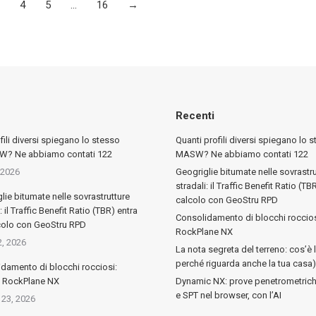
4
5
…
16
→
Recenti
fili diversi spiegano lo stesso
Quanti profili diversi spiegano lo 
? Ne abbiamo contati 122
MASW? Ne abbiamo contati 122
 2026
Geogriglie bitumate nelle sovrastru
stradali: il Traffic Benefit Ratio (TB
lie bitumate nelle sovrastrutture
calcolo con GeoStru RPD
: il Traffic Benefit Ratio (TBR) entra
Consolidamento di blocchi roccios
colo con GeoStru RPD
RockPlane NX
2, 2026
La nota segreta del terreno: cos’è 
perché riguarda anche la tua casa)
damento di blocchi rocciosi:
a RockPlane NX
Dynamic NX: prove penetrometric
e SPT nel browser, con l’AI
23, 2026