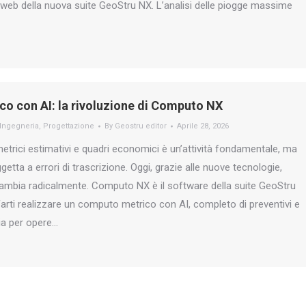
web della nuova suite GeoStru NX. L’analisi delle piogge massime
o con AI: la rivoluzione di Computo NX
Ingegneria
,
Progettazione
By
Geostru editor
Aprile 28, 2026
trici estimativi e quadri economici è un’attività fondamentale, ma
tta a errori di trascrizione. Oggi, grazie alle nuove tecnologie,
mbia radicalmente. Computo NX è il software della suite GeoStru
arti realizzare un computo metrico con AI, completo di preventivi e
ia per opere…