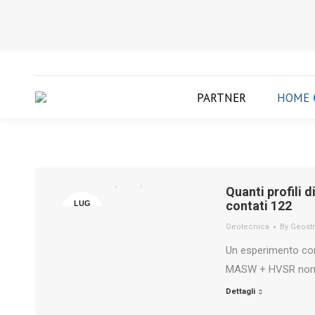
PARTNER
HOME
Quanti profili
contati 122
LUG
28
Geotecnica
By
Geostr
Un esperimento contr
MASW + HVSR non e
Dettagli