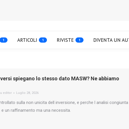
ARTICOLI
RIVISTE
DIVENTA UN AU
1
1
1
 diversi spiegano lo stesso dato MASW? Ne abbiamo
u editor
Luglio 28, 2026
ollato sulla non unicita dell inversione, e perche l analisi congiunta
 un raffinamento ma una necessita.