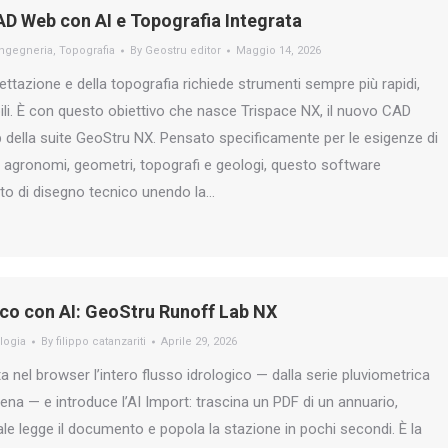
AD Web con AI e Topografia Integrata
Ingegneria
,
Topografia
By
Geostru editor
Maggio 14, 2026
ettazione e della topografia richiede strumenti sempre più rapidi,
bili. È con questo obiettivo che nasce Trispace NX, il nuovo CAD
 della suite GeoStru NX. Pensato specificamente per le esigenze di
ti, agronomi, geometri, topografi e geologi, questo software
etto di disegno tecnico unendo la…
ico con AI: GeoStru Runoff Lab NX
logia
By
filippo catanzariti
Aprile 29, 2026
 nel browser l’intero flusso idrologico — dalla serie pluviometrica
iena — e introduce l’AI Import: trascina un PDF di un annuario,
iciale legge il documento e popola la stazione in pochi secondi. È la