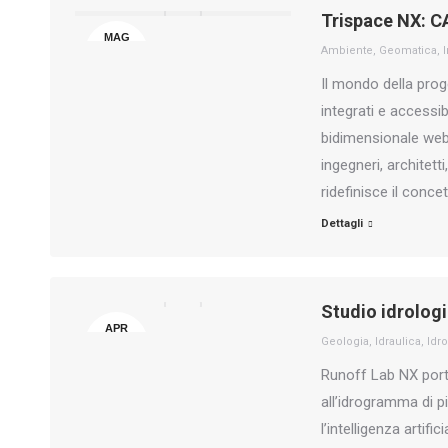
Trispace NX: C
MAG
Ambiente
,
Geomatica
,
14
Il mondo della prog
integrati e accessi
bidimensionale web
ingegneri, architet
ridefinisce il conc
Dettagli
Studio idrolog
APR
Geologia
,
Idraulica
,
Idro
29
Runoff Lab NX porta
all’idrogramma di p
l’intelligenza artif