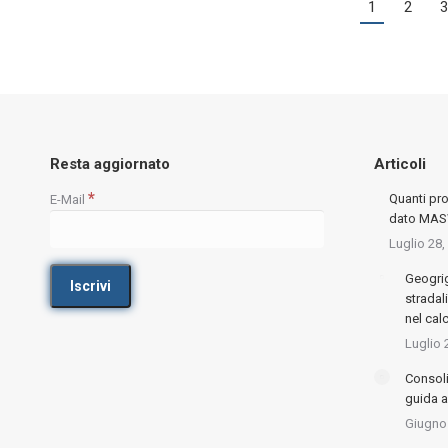
1
2
3
Resta aggiornato
Articoli
*
Quanti pro
E-Mail
dato MASW
Luglio 28,
Geogrig
stradali
nel cal
Luglio 
Consoli
guida 
Giugno 