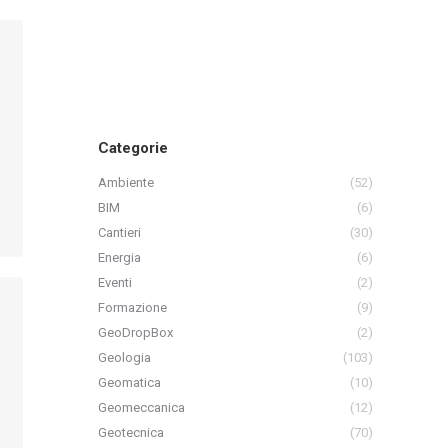
Categorie
Ambiente
(52)
BIM
(6)
Cantieri
(30)
Energia
(6)
Eventi
(2)
Formazione
(9)
GeoDropBox
(2)
Geologia
(103)
Geomatica
(10)
Geomeccanica
(12)
Geotecnica
(70)