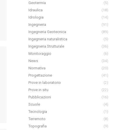
Geotermia
(5)
Idraulica
(18)
Idrologia
(14)
Ingegneria
(91)
Ingegneria Geotecnica
(89)
Ingegneria naturalistica
(5)
Ingegneria Strutturale
(36)
Monitoraggio
(6)
News
(34)
Normativa
(20)
Progettazione
(41)
Prove in laboratorio
(2)
Prove in situ
(22)
Pubblicazioni
(16)
Scuole
(4)
Tecnologia
(1)
Terremoto
(8)
Topografia
(9)