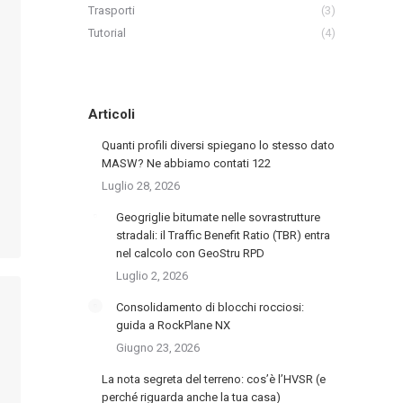
Trasporti
(3)
Tutorial
(4)
Articoli
Quanti profili diversi spiegano lo stesso dato
MASW? Ne abbiamo contati 122
Luglio 28, 2026
Geogriglie bitumate nelle sovrastrutture
stradali: il Traffic Benefit Ratio (TBR) entra
nel calcolo con GeoStru RPD
Luglio 2, 2026
Consolidamento di blocchi rocciosi:
guida a RockPlane NX
Giugno 23, 2026
La nota segreta del terreno: cos’è l’HVSR (e
perché riguarda anche la tua casa)