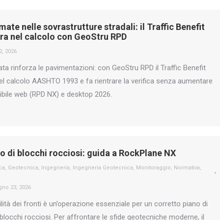
ate nelle sovrastrutture stradali: il Traffic Benefit
tra nel calcolo con GeoStru RPD
2, 2026
ata rinforza le pavimentazioni: con GeoStru RPD il Traffic Benefit
el calcolo AASHTO 1993 e fa rientrare la verifica senza aumentare
nibile web (RPD NX) e desktop 2026.
 di blocchi rocciosi: guida a RockPlane NX
ca
,
Geotecnica
,
Ingegneria
,
Ingegneria Geotecnica
,
Monitoraggio
,
Normativa
,
gno 23, 2026
bilità dei fronti è un’operazione essenziale per un corretto piano di
locchi rocciosi. Per affrontare le sfide geotecniche moderne, il