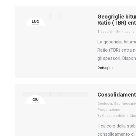
Geogriglie bitum
Ratio (TBR) en
LUG
2
Trasporti
By
Luglio 
La geogriglia bitum
Ratio (TBR) entra n
gli spessori. Dispo
Dettagli
Consolidamento
GIU
Geologia
,
Geomeccani
23
Progettazione
By
Geostru editor
Giu
Il calcolo della sta
consolidamento di b