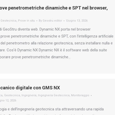
ove penetrometriche dinamiche e SPT nel browser,
 Geotecnica
,
Prove in situ
By
Geostru editor
Giugno 13, 2026
 di GeoStru diventa web. Dynamic NX porta nel browser
 prove penetrometriche dinamiche e SPT, con l’intelligenza artificiale
 del penetrometro alla relazione geotecnica, senza installare nulla e
are. Cos’è Dynamic NX Dynamic NX è il software web della suite
borare prove penetrometriche dinamiche…
canico digitale con GMS NX
ca
,
Geotecnica
,
Ingegneria
,
Ingegneria Geotecnica
,
Monitoraggio
gno 12, 2026
ologia e dell’ingegneria geotecnica sta attraversando una rapida