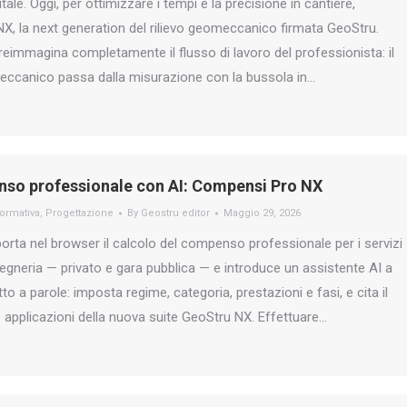
ale. Oggi, per ottimizzare i tempi e la precisione in cantiere,
, la next generation del rilievo geomeccanico firmata GeoStru.
immagina completamente il flusso di lavoro del professionista: il
meccanico passa dalla misurazione con la bussola in…
so professionale con AI: Compensi Pro NX
ormativa
,
Progettazione
By
Geostru editor
Maggio 29, 2026
rta nel browser il calcolo del compenso professionale per i servizi
ngegneria — privato e gara pubblica — e introduce un assistente AI a
etto a parole: imposta regime, categoria, prestazioni e fasi, e cita il
e applicazioni della nuova suite GeoStru NX. Effettuare…