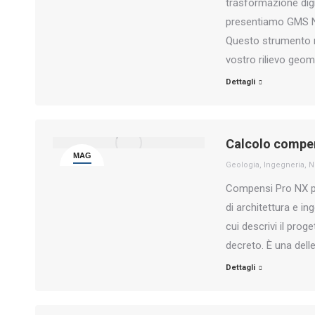
trasformazione digit
presentiamo GMS NX
Questo strumento re
vostro rilievo geo
Dettagli
Calcolo compen
MAG
Geologia
,
Ingegneria
,
N
29
Compensi Pro NX po
di architettura e i
cui descrivi il prog
decreto. È una dell
Dettagli