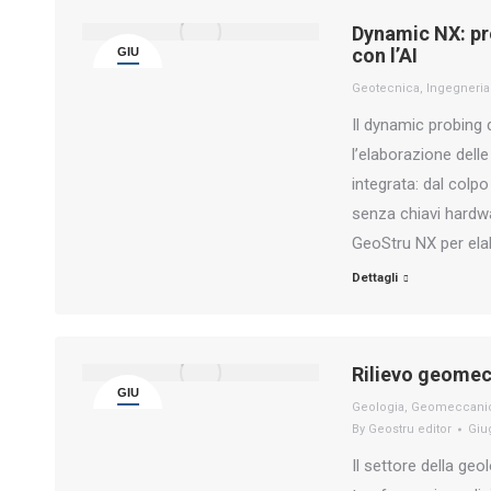
Dynamic NX: pr
con l’AI
GIU
13
Geotecnica
,
Ingegneria
Il dynamic probing
l’elaborazione delle
integrata: dal colpo
senza chiavi hardw
GeoStru NX per ela
Dettagli
Rilievo geomec
GIU
Geologia
,
Geomeccani
12
By
Geostru editor
Giu
Il settore della ge