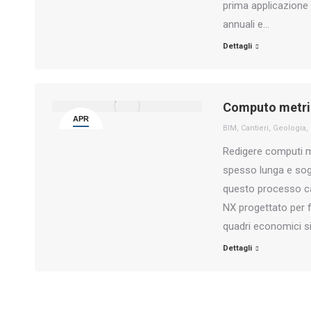
prima applicazione 
annuali e…
Dettagli
Computo metric
APR
BIM
,
Cantieri
,
Geologia
,
28
Redigere computi me
spesso lunga e sogge
questo processo ca
NX progettato per f
quadri economici s
Dettagli