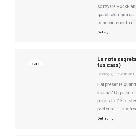
software RockPlane 
questi elementi sia 
consolidamento di 
Dettagli
La nota segreta
tua casa)
GIU
19
Geologia
,
Prove in situ
,
Hai presente quando
incrina? O quando 
più in alto? È lo s
preferito — una freq
Dettagli