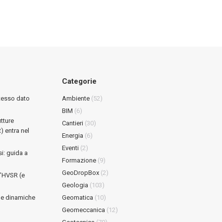
Categorie
stesso dato
Ambiente
(52)
BIM
(6)
tture
Cantieri
(30)
R) entra nel
Energia
(6)
Eventi
(2)
i: guida a
Formazione
(9)
GeoDropBox
(2)
l’HVSR (e
Geologia
(103)
he dinamiche
Geomatica
(10)
Geomeccanica
(12)