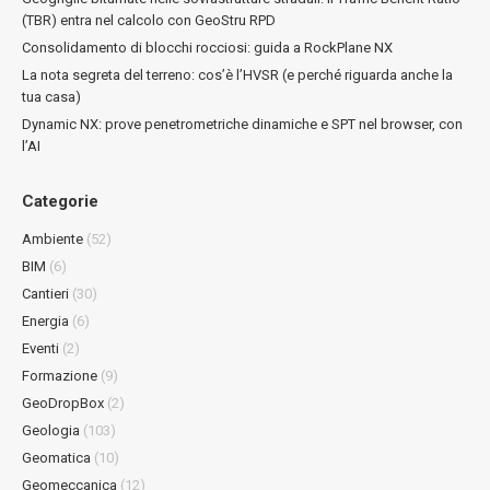
(TBR) entra nel calcolo con GeoStru RPD
Consolidamento di blocchi rocciosi: guida a RockPlane NX
La nota segreta del terreno: cos’è l’HVSR (e perché riguarda anche la
tua casa)
Dynamic NX: prove penetrometriche dinamiche e SPT nel browser, con
l’AI
Categorie
Ambiente
(52)
BIM
(6)
Cantieri
(30)
Energia
(6)
Eventi
(2)
Formazione
(9)
GeoDropBox
(2)
Geologia
(103)
Geomatica
(10)
Geomeccanica
(12)