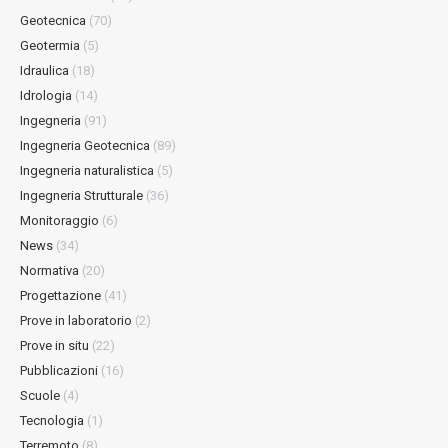
Geotecnica
(70)
Geotermia
(5)
Idraulica
(18)
Idrologia
(14)
Ingegneria
(91)
Ingegneria Geotecnica
(89)
Ingegneria naturalistica
(5)
Ingegneria Strutturale
(36)
Monitoraggio
(6)
News
(34)
Normativa
(20)
Progettazione
(41)
Prove in laboratorio
(2)
Prove in situ
(22)
Pubblicazioni
(16)
Scuole
(4)
Tecnologia
(1)
Terremoto
(8)