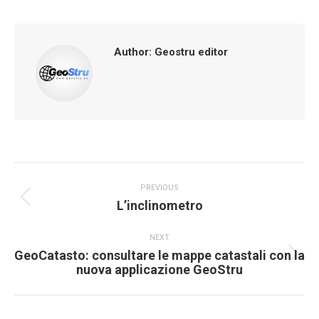
Facebook
X
LinkedIn
WhatsApp
Pinterest
Author:
Geostru editor
Post
PREVIOUS
navigation
L’inclinometro
Previous
post:
NEXT
GeoCatasto: consultare le mappe catastali con la
Next
nuova applicazione GeoStru
post: