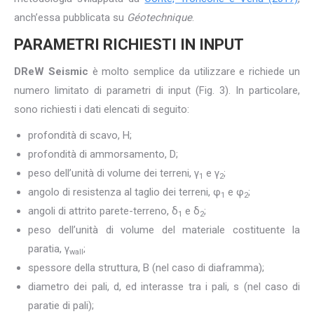
anch’essa pubblicata su
Géotechnique
.
PARAMETRI RICHIESTI IN INPUT
DReW Seismic
è molto semplice da utilizzare e richiede un
numero limitato di parametri di input (Fig. 3). In particolare,
sono richiesti i dati elencati di seguito:
profondità di scavo, H;
profondità di ammorsamento, D;
peso dell’unità di volume dei terreni, γ
e γ
;
1
2
angolo di resistenza al taglio dei terreni, φ
e φ
;
1
2
angoli di attrito parete-terreno, δ
e δ
;
1
2
peso dell’unità di volume del materiale costituente la
paratia, γ
;
wall
spessore della struttura, B (nel caso di diaframma);
diametro dei pali, d, ed interasse tra i pali, s (nel caso di
paratie di pali);