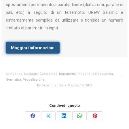
spostamenti permanenti di paratie libere (diaframmi, paratie di
pali, etc.) a seguito di un terremoto. DReW Seismic è
estremamente semplice da utilizzare e richiede un numero
limitato di parametri in input.
Maggiori informazioni
Categories:
Geologia
,
Geotecnica
,
Ingegneria
,
Ingegneria Geotecnica
,
Normativa
,
Progettazione
By
Geostru editor
Maggio 16, 2022
Condividi questo
Share
Share
Share
Share
Share
on
on
on
on
on