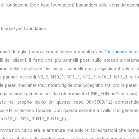
di fondazione (box-type foundation) basandoci sulle considerazioni
pannelli di taglio (sono elementi beam particolari vedi
1.6 Pannelli di ta
i dei pilastri. Il fatto che più pannelli posti sullo stesso allineam
a delle lunghezze dei singoli pannelli non pregiudica il valore d
ti i pannelli nei nodi N9_1, N10_1, N11_1, N12_1, N16_1, N17_1, si tr
e pareti mediante travi molto rigide che colleghino tra loro le pareti 
ravi, una sezione generica per dati (denominata LINK_FON nell’esempio)
a parete nel proprio piano (in questo caso 30×3503/12) comprend
a parete al terreno fondale. Con questa sezione a livello 0 si generan
es. La N13_0- N16_0-N17_0-N15_0).
ramma non calcolerà le armature ma solo le sollecitazioni che potr
i della ciabatta e del cordolo sopra la parete siano largamente suffici