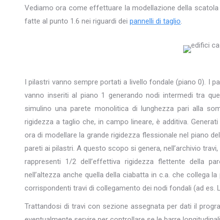
Vediamo ora come effettuare la modellazione della scatola 
fatte al punto 1.6 nei riguardi dei
pannelli di taglio
.
I pilastri vanno sempre portati a livello fondale (piano 0). I 
vanno inseriti al piano 1 generando nodi intermedi tra quell
simulino una parete monolitica di lunghezza pari alla somm
rigidezza a taglio che, in campo lineare, è additiva. Genera
ora di modellare la grande rigidezza flessionale nel piano dell
pareti ai pilastri. A questo scopo si genera, nell’archivio t
rappresenti 1/2 dell’effettiva rigidezza flettente dell
nell’altezza anche quella della ciabatta in c.a. che collega l
corrispondenti travi di collegamento dei nodi fondali (ad 
Trattandosi di travi con sezione assegnata per dati il prog
eventualmente servire per controllare se le barre longitudinal