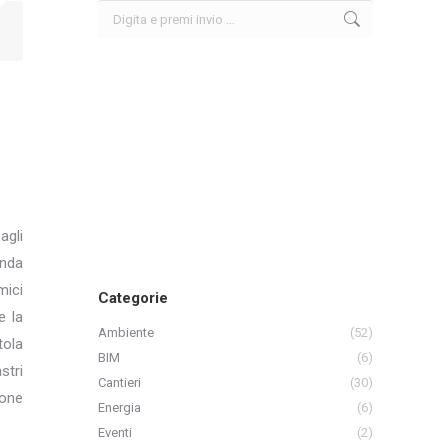
Search:
agli
anda
mici
Categorie
e la
Ambiente
(52)
tola
BIM
(6)
stri
Cantieri
(30)
ione
Energia
(6)
Eventi
(2)