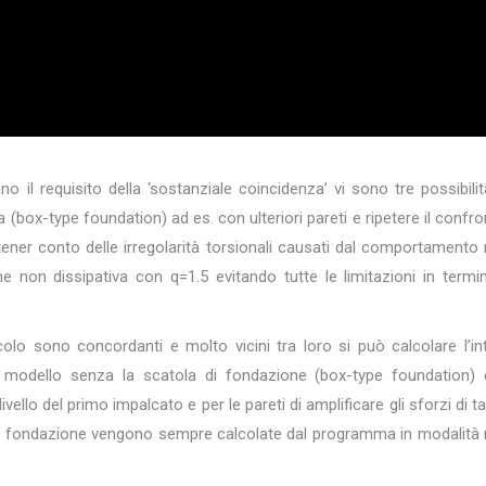
o il requisito della ‘sostanziale coincidenza’ vi sono tre possibilit
a (box-type foundation) ad es. con ulteriori pareti e ripetere il confro
ener conto delle irregolarità torsionali causati dal comportamento
ome non dissipativa con q=1.5 evitando tutte le limitazioni in termin
lcolo sono concordanti e molto vicini tra loro si può calcolare l’in
 modello senza la scatola di fondazione (box-type foundation)
a livello del primo impalcato e per le pareti di amplificare gli sforzi di ta
e di fondazione vengono sempre calcolate dal programma in modalità