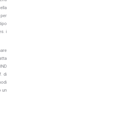
ella
 per
tipo
s. i
nare
atta
FOND
. di
nodi
o un