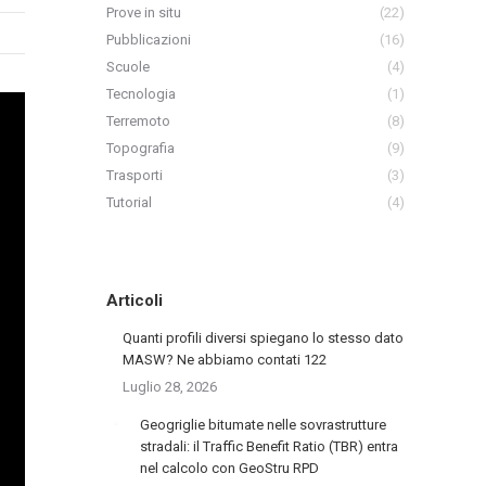
Prove in situ
(22)
Pubblicazioni
(16)
Scuole
(4)
Tecnologia
(1)
Terremoto
(8)
Topografia
(9)
Trasporti
(3)
Tutorial
(4)
Articoli
Quanti profili diversi spiegano lo stesso dato
MASW? Ne abbiamo contati 122
Luglio 28, 2026
Geogriglie bitumate nelle sovrastrutture
stradali: il Traffic Benefit Ratio (TBR) entra
nel calcolo con GeoStru RPD