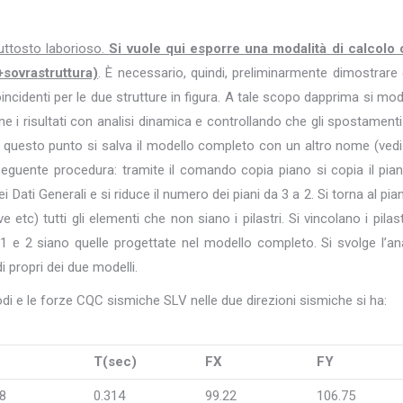
uttosto laborioso.
Si vuole qui esporre una modalità di calcolo
+sovrastruttura)
. È necessario, quindi, preliminarmente dimostrare
incidenti per le due strutture in figura. A tale scopo dapprima si mod
ne i risultati con analisi dinamica e controllando che gli spostamenti
A questo punto si salva il modello completo con un altro nome (vedi 
eguente procedura: tramite il comando copia piano si copia il pia
i Dati Generali e si riduce il numero dei piani da 3 a 2. Si torna al pia
e etc) tutti gli elementi che non siano i pilastri. Si vincolano i pilast
 1 e 2 siano quelle progettate nel modello completo. Si svolge l’ana
 propri dei due modelli.
odi e le forze CQC sismiche SLV nelle due direzioni sismiche si ha:
T(sec)
FX
FY
08
0.314
99.22
106.75