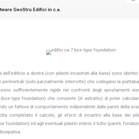
tware GeoStru Edifici in c.a.
dell’edificio a destra (con pilastri incastrati alla base) sono identici 
eti perimetrali (solo parzialmente interrotte) che collegano la piattab
 sono sufficientemente rigide nei confronti degli spostamenti sis
e (box-type foundation) che consente (in astratto) di poter calcolar
endo un fattore di comportamento indipendente dalle pareti della sca
a completato il calcolo, gli sforzi di incastro alla base dei pila
 foundation) ed agli eventuali pilastri interni; il tutto (pareti, fondaz
dissipativa.