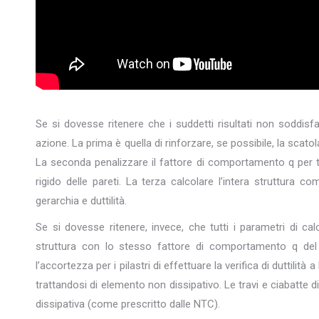
Se si dovesse ritenere che i suddetti risultati non soddisfan
azione. La prima è quella di rinforzare, se possibile, la scatol
La seconda penalizzare il fattore di comportamento q per t
rigido delle pareti. La terza calcolare l’intera struttura c
gerarchia e duttilità.
Se si dovesse ritenere, invece, che tutti i parametri di ca
struttura con lo stesso fattore di comportamento q del
l’accortezza per i pilastri di effettuare la verifica di duttilità 
trattandosi di elemento non dissipativo. Le travi e ciabatt
dissipativa (come prescritto dalle NTC).