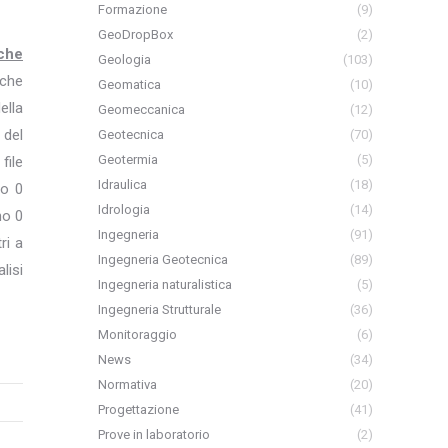
Formazione
(9)
GeoDropBox
(2)
 che
Geologia
(103)
 che
Geomatica
(10)
ella
Geomeccanica
(12)
 del
Geotecnica
(70)
Geotermia
(5)
file
Idraulica
(18)
no 0
Idrologia
(14)
no 0
Ingegneria
(91)
ri a
Ingegneria Geotecnica
(89)
lisi
Ingegneria naturalistica
(5)
Ingegneria Strutturale
(36)
Monitoraggio
(6)
News
(34)
Normativa
(20)
Progettazione
(41)
Prove in laboratorio
(2)