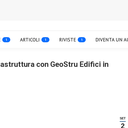
E
ARTICOLI
RIVISTE
DIVENTA UN A
1
1
1
astruttura con GeoStru Edifici in
You
SET
2