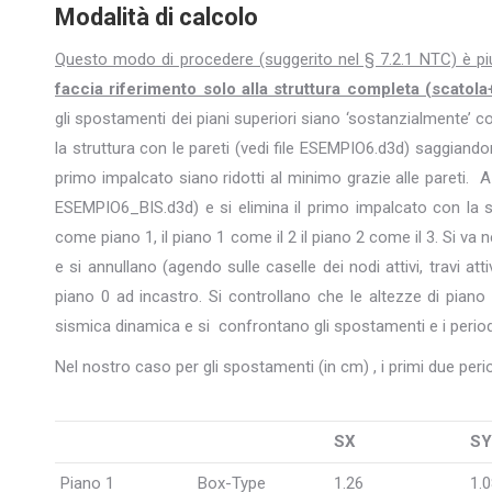
Modalità di calcolo
Questo modo di procedere (suggerito nel § 7.2.1 NTC) è pi
faccia riferimento solo alla struttura completa (scatola
gli spostamenti dei piani superiori siano ‘sostanzialmente’ co
la struttura con le pareti (vedi file ESEMPIO6.d3d) saggiando
primo impalcato siano ridotti al minimo grazie alle pareti. 
ESEMPIO6_BIS.d3d) e si elimina il primo impalcato con la s
come piano 1, il piano 1 come il 2 il piano 2 come il 3. Si va ne
e si annullano (agendo sulle caselle dei nodi attivi, travi attiv
piano 0 ad incastro. Si controllano che le altezze di piano
sismica dinamica e si confrontano gli spostamenti e i periodi
Nel nostro caso per gli spostamenti (in cm) , i primi due peri
SX
SY
Piano 1
Box-Type
1.26
1.