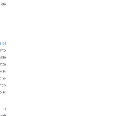
 già
glio
)
ento
ella
atta
e le
 che
endo
o le
anno
enti