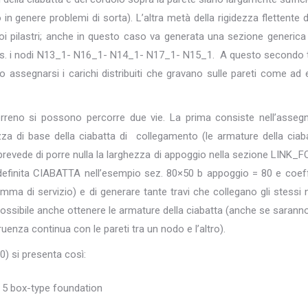
in genere problemi di sorta). L’altra metà della rigidezza flettente d
 coi pilastri; anche in questo caso va generata una sezione generica
es. i nodi N13_1- N16_1- N14_1- N17_1- N15_1. A questo secondo 
no assegnarsi i carichi distribuiti che gravano sulle pareti come ad e
 terreno si possono percorre due vie. La prima consiste nell’asseg
za di base della ciabatta di collegamento (le armature della ciab
revede di porre nulla la larghezza di appoggio nella sezione LINK_
a (definita CIABATTA nell’esempio sez. 80×50 b appoggio = 80 e coeff
a di servizio) e di generare tante travi che collegano gli stessi 
ossibile anche ottenere le armature della ciabatta (anche se sarann
enza continua con le pareti tra un nodo e l’altro).
0) si presenta così: