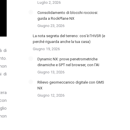
Luglio 2, 2026
Consolidamento di blocchi rocciosi:
guida a RockPlane NX
Giugno 23, 2026
La nota segreta del terreno: cos’è l’HVSR (e
perché riguarda anche la tua casa)
Giugno 19, 2026
à di
nto.
Dynamic NX: prove penetrometriche
dinamiche e SPT nel browser, con l’AI
 non
Giugno 13, 2026
i di
Rilievo geomeccanico digitale con GMS
NX
tera
Giugno 12, 2026
 con
glio
 non