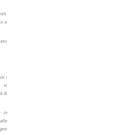
eti.
to a
nato
si i
e si
à di
o in
alle
gno