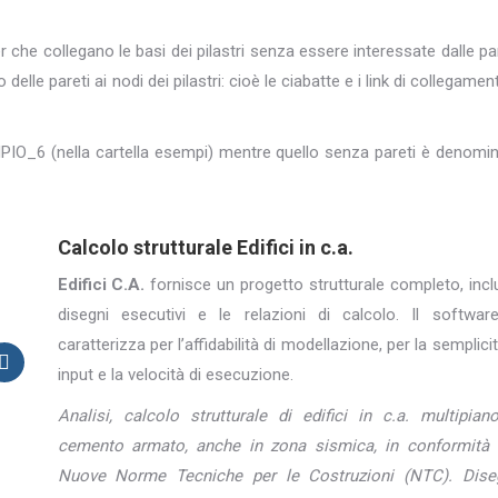
r che collegano le basi dei pilastri senza essere interessate dalle par
elle pareti ai nodi dei pilastri: cioè le ciabatte e i link di collegamen
SEMPIO_6 (nella cartella esempi) mentre quello senza pareti è denomi
Calcolo strutturale Edifici in c.a.
Edifici C.A.
fornisce un progetto strutturale completo, inclu
disegni esecutivi e le relazioni di calcolo. Il softwar
caratterizza per l’affidabilità di modellazione, per la semplicit
input e la velocità di esecuzione.
Analisi, calcolo strutturale di edifici in c.a. multipian
cemento armato, anche in zona sismica, in conformità 
Nuove Norme Tecniche per le Costruzioni (NTC). Dise