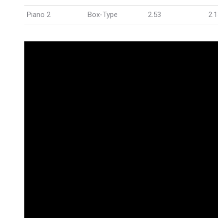
Piano 2
Box-Type
2.53
2.