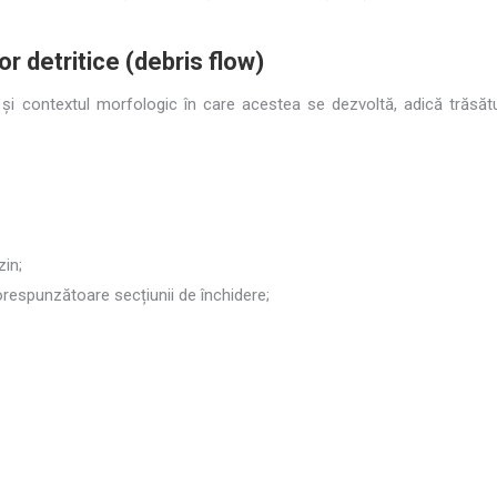
r detritice (debris flow)
at și contextul morfologic în care acestea se dezvoltă, adică trăsătu
zin;
orespunzătoare secțiunii de închidere;