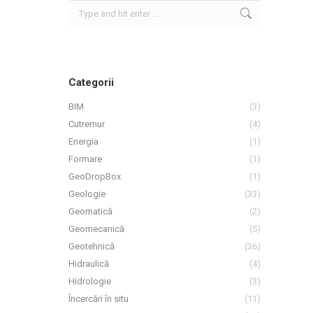
Search:
Categorii
BIM
(3)
Cutremur
(4)
Energia
(1)
Formare
(1)
GeoDropBox
(1)
Geologie
(33)
Geomatică
(2)
Geomecanică
(5)
Geotehnică
(36)
Hidraulică
(4)
Hidrologie
(3)
Încercări în situ
(11)