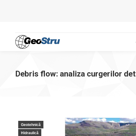
Debris flow: analiza curgerilor det
Geotehnică
Hidraulică