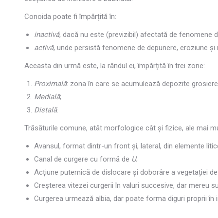
Conoida poate fi împărțită în:
inactivă
, dacă nu este (previzibil) afectată de fenomene d
activă
, unde persistă fenomene de depunere, eroziune și 
Aceasta din urmă este, la rândul ei, împărțită în trei zone:
Proximală
: zona în care se acumulează depozite grosiere
Medială
;
Distală
.
Trăsăturile comune, atât morfologice cât și fizice, ale mai
Avansul, format dintr-un front și, lateral, din elemente lit
Canal de curgere cu formă de
U
;
Acțiune puternică de dislocare și doborâre a vegetației de 
Creșterea vitezei curgerii în valuri succesive, dar mereu su
Curgerea urmează albia, dar poate forma diguri proprii în i