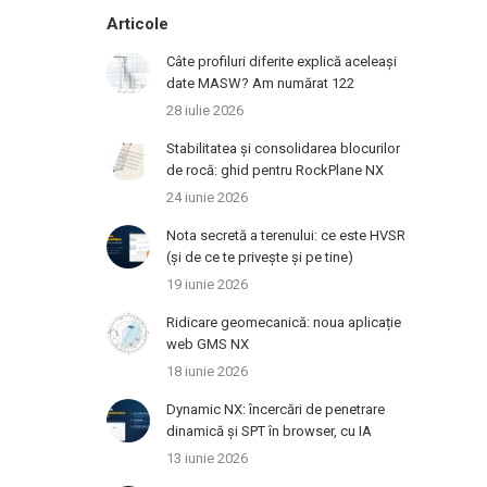
Articole
Câte profiluri diferite explică aceleași
date MASW? Am numărat 122
28 iulie 2026
Stabilitatea și consolidarea blocurilor
de rocă: ghid pentru RockPlane NX
24 iunie 2026
Nota secretă a terenului: ce este HVSR
(și de ce te privește și pe tine)
19 iunie 2026
Ridicare geomecanică: noua aplicație
web GMS NX
18 iunie 2026
Dynamic NX: încercări de penetrare
dinamică și SPT în browser, cu IA
13 iunie 2026