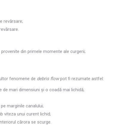
e revărsare;
revărsare.
 provenite din primele momente ale curgerii;
 multor fenomene de
debris flow
pot fi rezumate astfel:
ice de mari dimensiuni și o coadă mai lichidă;
pe marginile canalului;
b viteza unui curent lichid;
nteriorul cărora se scurge.