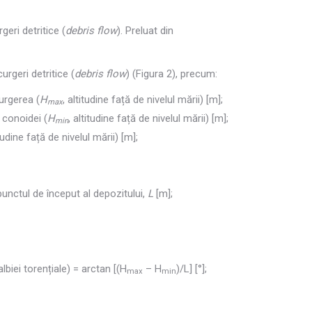
geri detritice (
debris flow
). Preluat din
urgeri detritice (
debris flow
) (Figura 2), precum:
curgerea (
H
, altitudine față de nivelul mării) [m];
max
 conoidei (
H
, altitudine față de nivelul mării) [m];
min
itudine față de nivelul mării) [m];
punctul de început al depozitului,
L
[m];
biei torențiale) = arctan [(H
– H
)/L] [°];
max
min