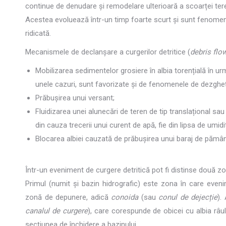
continue de denudare și remodelare ulterioară a scoarței ter
Acestea evoluează într-un timp foarte scurt și sunt fenomene d
ridicată.
Mecanismele de declanșare a curgerilor detritice (
debris flo
Mobilizarea sedimentelor grosiere în albia torențială în ur
unele cazuri, sunt favorizate și de fenomenele de dezgheț
Prăbușirea unui versant;
Fluidizarea unei alunecări de teren de tip translațional sau
din cauza trecerii unui curent de apă, fie din lipsa de umi
Blocarea albiei cauzată de prăbușirea unui baraj de pămân
Într-un eveniment de curgere detritică pot fi distinse două zo
Primul (numit și bazin hidrografic) este zona în care eveni
zonă de depunere, adică
conoida
(sau
conul de dejecție
).
canalul de curgere
), care corespunde de obicei cu albia râul
secțiunea de închidere a bazinului.