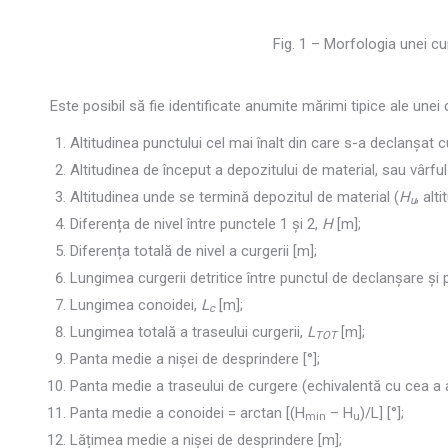
Fig. 1 – Morfologia unei cur
Este posibil să fie identificate anumite mărimi tipice ale unei c
Altitudinea punctului cel mai înalt din care s-a declanșat 
Altitudinea de început a depozitului de material, sau vârful
Altitudinea unde se termină depozitul de material (
H
, alt
u
Diferența de nivel între punctele 1 și 2,
H
[m];
Diferența totală de nivel a curgerii [m];
Lungimea curgerii detritice între punctul de declanșare și 
Lungimea conoidei,
L
[m];
c
Lungimea totală a traseului curgerii,
L
[m];
TOT
Panta medie a nișei de desprindere [°];
Panta medie a traseului de curgere (echivalentă cu cea a al
Panta medie a conoidei = arctan [(H
– H
)/L] [°];
min
u
Lățimea medie a nișei de desprindere [m];