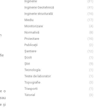
Inginerie
(31)
Inginerie Geotehnică
(41)
Inginerie structurală
(16)
Mediu
(17)
Monitorizare
(4)
Normativă
(8)
n
Proiectare
(16)
Publicații
(2)
Șantiere
(12)
fie
Școli
(1)
Știri
(9)
Tecnología
(1)
Teste de laborator
(1)
Topografie
(3)
Trasporti
(1)
re o
Tutorial
(3)
sau
e și