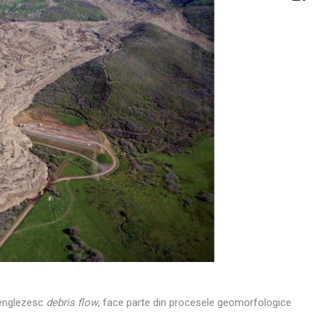
 englezesc
debris flow
, face parte din procesele geomorfologice