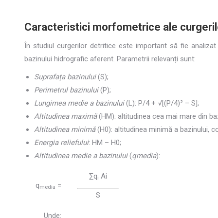
Caracteristici morfometrice ale curgerilo
În studiul curgerilor detritice este important să fie analiz
bazinului hidrografic aferent. Parametrii relevanți sunt:
Suprafața bazinului
(S);
Perimetrul bazinului
(P);
Lungimea medie a bazinului
(L): P/4 + √[(P/4)² – S];
Altitudinea maximă
(HM): altitudinea cea mai mare din ba
Altitudinea minimă
(H0): altitudinea minimă a bazinului, c
Energia reliefului
: HM – H0;
Altitudinea medie a bazinului
(
qmedia
):
∑q
Ai
i
q
=
media
S
Unde: