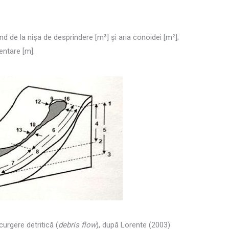
ind de la nișa de desprindere [m³] și aria conoidei [m²];
entare [m].
curgere detritică (
debris flow
), după Lorente (2003)