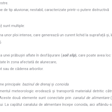
estre.
e tip aluvionar, nestabil, caracterizate printr-o putere distructivă
w
) sunt multiple:
ma unor ploi intense, care generează un curent lichid la suprafață și, î
;
 a unei prăbușiri aflate în desfășurare (
soil slip
), care poate avea loc 
ditate în zona afectată de alunecare;
t sau de căderea arborilor.
ne principale:
bazinul de drenaj
și
conoida
.
mentul meteorologic erodează și transportă materialul detritic căt
 Aceste două elemente sunt conectate prin
canalul de alimentare
(
ui. La capătul canalului de alimentare începe conoida, aici aflându-s