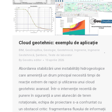
Cloud geotehnic: exemplu de aplicație
BIM
,
GeoDropBox
,
Geologie
,
Geotehnică
,
Inginerie
,
Inginerie
Geotehnică
,
Șantiere
,
Teste de laborator
By
Geostru editor
10 aprilie 2026
Abordarea stabilizării unei instabilități hidrogeologice
care amenință un drum principal necesită timpi de
reacție extrem de rapizi și utilizarea unui cloud
geotehnic avansat. Într-o intervenție recentă de
punere în siguranță a unei alunecări de teren
rotaționale, echipa de proiectare s-a confruntat cu
un obstacol critic: fragmentarea fluxului de informații.