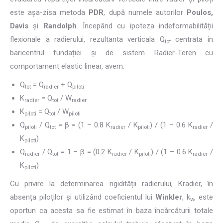
este așa-zisa metoda
PDR
, după numele autorilor
Poulos,
Davis
și
Randolph
. Începând cu ipoteza indeformabilității
flexionale a radierului, rezultanta verticala Q
centrata in
tot
baricentrul fundației și de sistem Radier-Teren cu
comportament elastic linear, avem:
Q
= Q
+ Q
tot
radier
piloti
K
= Q
/ W
radier
tot
radier
K
= Q
/ W
piloti
tot
piloti
Q
/ Q
= β = (1 – 0.8 K
/ K
) / (1 – 0.6 K
/
piloti
tot
radier
piloti
radier
K
)
piloti
Q
/ Q
= 1 – β = (0.2 K
/ K
) / (1 – 0.6 K
/
radier
tot
radier
piloti
radier
K
)
piloti
Cu privire la determinarea rigidității radierului, Kradier, în
absența piloților și utilizând coeficientul lui
Winkler
, k
, este
w
oportun ca acesta sa fie estimat în baza încărcăturii totale