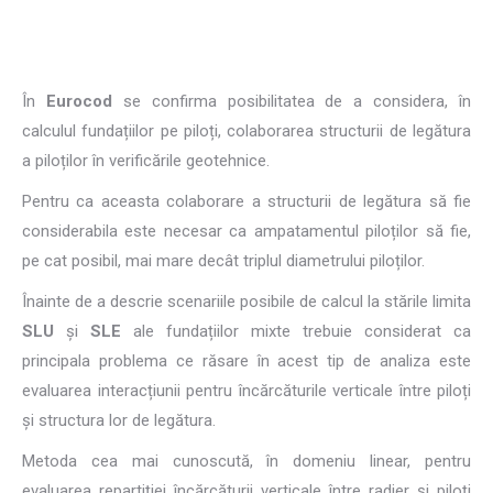
În
Eurocod
se confirma posibilitatea de a considera, în
calculul fundațiilor pe piloți, colaborarea structurii de legătura
a piloților în verificările geotehnice.
Pentru ca aceasta colaborare a structurii de legătura să fie
considerabila este necesar ca ampatamentul piloților să fie,
pe cat posibil, mai mare decât triplul diametrului piloților.
Înainte de a descrie scenariile posibile de calcul la stările limita
SLU
și
SLE
ale fundațiilor mixte trebuie considerat ca
principala problema ce răsare în acest tip de analiza este
evaluarea interacțiunii pentru încărcăturile verticale între piloți
și structura lor de legătura.
Metoda cea mai cunoscută, în domeniu linear, pentru
evaluarea repartiției încărcăturii verticale între radier și piloți