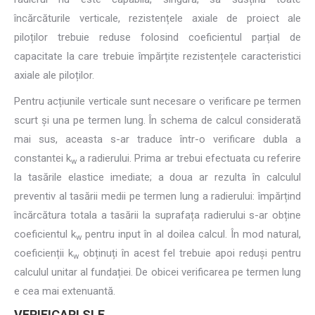
încărcăturile verticale, rezistențele axiale de proiect ale
piloților trebuie reduse folosind coeficientul parțial de
capacitate la care trebuie împărțite rezistențele caracteristici
axiale ale piloților.
Pentru acțiunile verticale sunt necesare o verificare pe termen
scurt și una pe termen lung. În schema de calcul considerată
mai sus, aceasta s-ar traduce într-o verificare dubla a
constantei k
a radierului. Prima ar trebui efectuata cu referire
w
la tasările elastice imediate; a doua ar rezulta în calculul
preventiv al tasării medii pe termen lung a radierului: împărțind
încărcătura totala a tasării la suprafața radierului s-ar obține
coeficientul k
pentru input în al doilea calcul. În mod natural,
w
coeficienții k
obținuți în acest fel trebuie apoi reduși pentru
w
calculul unitar al fundației. De obicei verificarea pe termen lung
e cea mai extenuantă.
VERIFICARI SLE