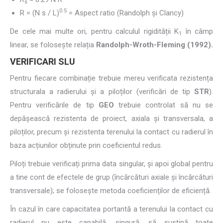
s
0.5
R = (N s / L)
= Aspect ratio (Randolph și Clancy)
De cele mai multe ori, pentru calculul rigidității K
în câmp
1
linear, se folosește relația
Randolph-Wroth-Fleming (1992).
VERIFICARI SLU
Pentru fiecare combinație trebuie mereu verificata rezistența
structurala a radierului și a piloților (verificări de tip
STR
).
Pentru verificările de tip
GEO
trebuie controlat să nu se
depășească rezistenta de proiect, axiala și transversala, a
piloților, precum și rezistenta terenului la contact cu radierul în
baza acțiunilor obținute prin coeficientul redus.
Piloți trebuie verificați prima data singular, și apoi global pentru
a tine cont de efectele de grup (încărcături axiale și încărcături
transversale); se folosește metoda coeficienților de eficiență.
În cazul în care capacitatea portantă a terenului la contact cu
radierul nu este capabilă, singură, să susțină toate