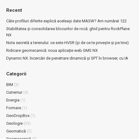
Recent
Câte profiluri diferite explică aceleași date MASW? Am numărat 122
Stabilitatea și consolidarea blocurilor de rocă: ghid pentru RockPlane
NX
Nota secretă a terenului: ce este HVSR (și de ce te privește și pe tine)
Ridicare geomecanică: noua aplicație web GMS NX
Dynamic NX: încercări de penetrare dinamică și SPT în browser, cu IA
Categorii
BIM
(3)
Cutremur
(4)
Energia
(1)
Formare
(1)
GeoDropBox
(1)
Geologie
(33)
Geomatică
(2)
Geomecanică
(5)