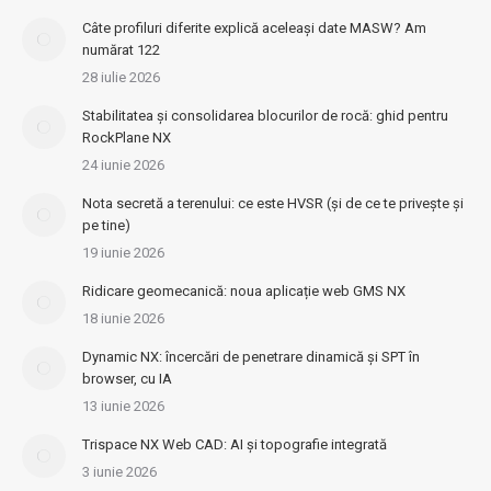
Câte profiluri diferite explică aceleași date MASW? Am
numărat 122
28 iulie 2026
Stabilitatea și consolidarea blocurilor de rocă: ghid pentru
RockPlane NX
24 iunie 2026
Nota secretă a terenului: ce este HVSR (și de ce te privește și
pe tine)
19 iunie 2026
Ridicare geomecanică: noua aplicație web GMS NX
18 iunie 2026
Dynamic NX: încercări de penetrare dinamică și SPT în
browser, cu IA
13 iunie 2026
Trispace NX Web CAD: AI și topografie integrată
3 iunie 2026