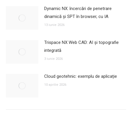
Dynamic NX: încercări de penetrare
dinamică și SPT în browser, cu IA
13 iunie 2026
Trispace NX Web CAD: AI și topografie
integrată
3 iunie 2026
Cloud geotehnic: exemplu de aplicație
10 aprilie 2026