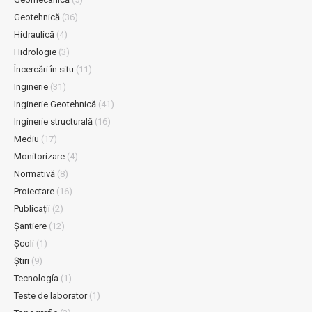
Geotehnică
(36)
Hidraulică
(4)
Hidrologie
(3)
Încercări în situ
(11)
Inginerie
(31)
Inginerie Geotehnică
(41)
Inginerie structurală
(16)
Mediu
(17)
Monitorizare
(4)
Normativă
(8)
Proiectare
(16)
Publicații
(2)
Șantiere
(12)
Școli
(1)
Știri
(9)
Tecnología
(1)
Teste de laborator
(1)