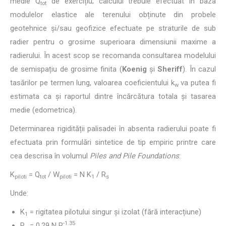
medie Q
de exercițiu; calculul trebuie efectuat în baza
tot
modulelor elastice ale terenului obținute din probele
geotehnice și/sau geofizice efectuate pe straturile de sub
radier pentru o grosime superioara dimensiunii maxime a
radierului. În acest scop se recomanda consultarea modelului
de semispațiu de grosime finita (
Koenig
și
Sheriff
). În cazul
tasărilor pe termen lung, valoarea coeficientului k
va putea fi
w
estimata ca și raportul dintre încărcătura totala și tasarea
medie (edometrica).
Determinarea rigidității palisadei în absenta radierului poate fi
efectuata prin formulări sintetice de tip empiric printre care
cea descrisa în volumul
Piles and Pile Foundations
:
K
= Q
/ W
= N K
/ R
piloti
tot
piloti
1
s
Unde:
K
= rigitatea pilotului singur și izolat (fără interacțiune)
1
-1.35
R
= 0.29 N R