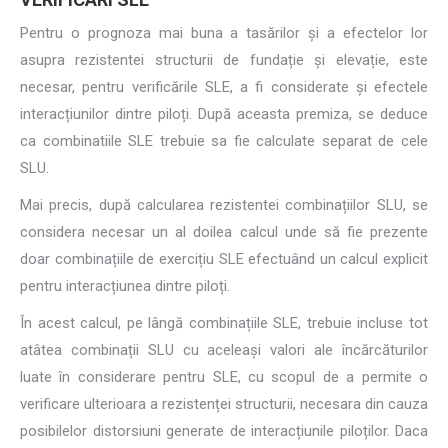
Pentru o prognoza mai buna a tasărilor și a efectelor lor
asupra rezistentei structurii de fundație și elevație, este
necesar, pentru verificările SLE, a fi considerate și efectele
interacțiunilor dintre piloți. După aceasta premiza, se deduce
ca combinatiile SLE trebuie sa fie calculate separat de cele
SLU.
Mai precis, după calcularea rezistentei combinațiilor SLU, se
considera necesar un al doilea calcul unde să fie prezente
doar combinațiile de exercițiu SLE efectuând un calcul explicit
pentru interacțiunea dintre piloți.
În acest calcul, pe lângă combinațiile SLE, trebuie incluse tot
atâtea combinații SLU cu aceleași valori ale încărcăturilor
luate în considerare pentru SLE, cu scopul de a permite o
verificare ulterioara a rezistenței structurii, necesara din cauza
posibilelor distorsiuni generate de interacțiunile piloților. Daca