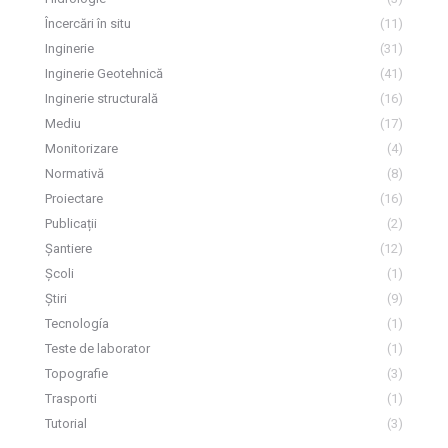
Încercări în situ
(11)
Inginerie
(31)
Inginerie Geotehnică
(41)
Inginerie structurală
(16)
Mediu
(17)
Monitorizare
(4)
Normativă
(8)
Proiectare
(16)
Publicații
(2)
Șantiere
(12)
Școli
(1)
Știri
(9)
Tecnología
(1)
Teste de laborator
(1)
Topografie
(3)
Trasporti
(1)
Tutorial
(3)