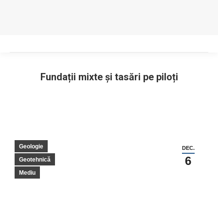
Fundații mixte și tasări pe piloți
You are here:
Geologie
DEC.
6
Geotehnică
Mediu