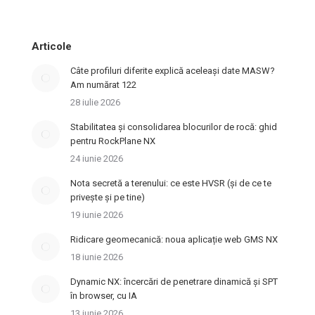
Articole
Câte profiluri diferite explică aceleași date MASW?
Am numărat 122
28 iulie 2026
Stabilitatea și consolidarea blocurilor de rocă: ghid
pentru RockPlane NX
24 iunie 2026
Nota secretă a terenului: ce este HVSR (și de ce te
privește și pe tine)
19 iunie 2026
Ridicare geomecanică: noua aplicație web GMS NX
18 iunie 2026
Dynamic NX: încercări de penetrare dinamică și SPT
în browser, cu IA
13 iunie 2026