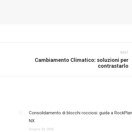
NEXT
Cambiamento Climatico: soluzioni per
Next
contrastarlo
post:
Consolidamento di blocchi rocciosi: guida a RockPla
NX
Giugno 23, 2026