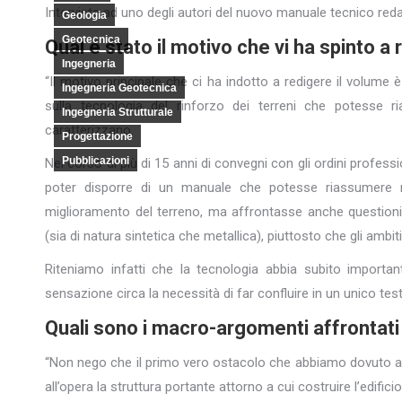
Intervista ad uno degli autori del nuovo manuale tecnico redatt
Geologia
Geotecnica
Qual è stato il motivo che vi ha spinto 
Ingegneria
“Il motivo principale che ci ha indotto a redigere il vol
Ingegneria Geotecnica
sulla tecnologia del rinforzo dei terreni che potesse 
Ingegneria Strutturale
caratterizzano.
Progettazione
Pubblicazioni
Nel corso di più di 15 anni di convegni con gli ordini profess
poter disporre di un manuale che potesse riassumere no
miglioramento del terreno, ma affrontasse anche questioni le
(sia di natura sintetica che metallica), piuttosto che gli ambit
Riteniamo infatti che la tecnologia abbia subito importan
sensazione circa la necessità di far confluire in un unico te
Quali sono i macro-argomenti affrontati
“Non nego che il primo vero ostacolo che abbiamo dovuto affr
all’opera la struttura portante attorno a cui costruire l’edificio