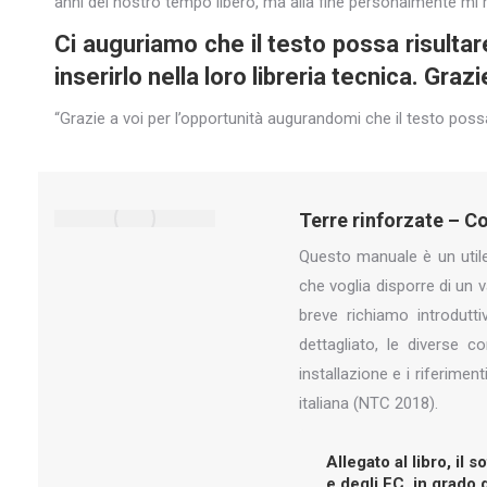
anni del nostro tempo libero, ma alla fine personalmente mi r
Ci auguriamo che il testo possa risultar
inserirlo nella loro libreria tecnica. Gra
“Grazie a voi per l’opportunità augurandomi che il testo possa
Terre rinforzate – C
Questo manuale è un utile 
che voglia disporre di un
breve richiamo introduttiv
dettagliato, le diverse c
installazione e i riferimen
italiana (NTC 2018).
Allegato al libro, il
e degli EC, in grado 