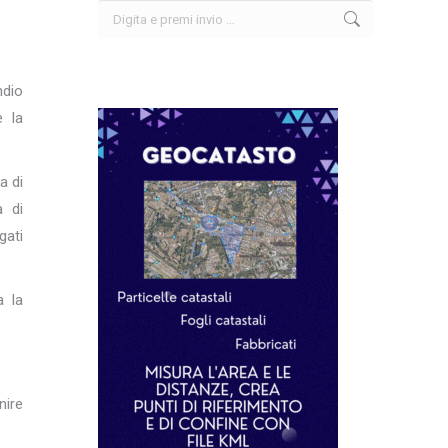
Search:
ndio
e la
a di
a di
gati
a la
nire