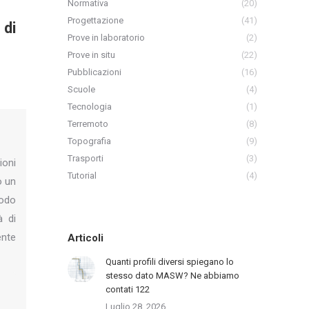
Normativa
(20)
Progettazione
(41)
 di
Prove in laboratorio
(2)
Prove in situ
(22)
Pubblicazioni
(16)
Scuole
(4)
Tecnologia
(1)
Terremoto
(8)
Topografia
(9)
Trasporti
(3)
ioni
Tutorial
(4)
o un
modo
à di
ente
Articoli
Quanti profili diversi spiegano lo
stesso dato MASW? Ne abbiamo
contati 122
Luglio 28, 2026