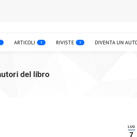
ARTICOLI
RIVISTE
DIVENTA UN AUT
1
1
1
autori del libro
LUG
7