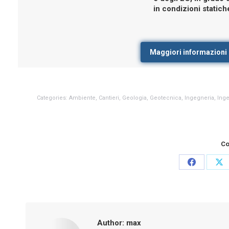
in condizioni static
Maggiori informazioni
Categories:
Ambiente
,
Cantieri
,
Geologia
,
Geotecnica
,
Ingegneria
,
Ing
Co
Share
Sh
on
on
Facebook
X
Author:
max