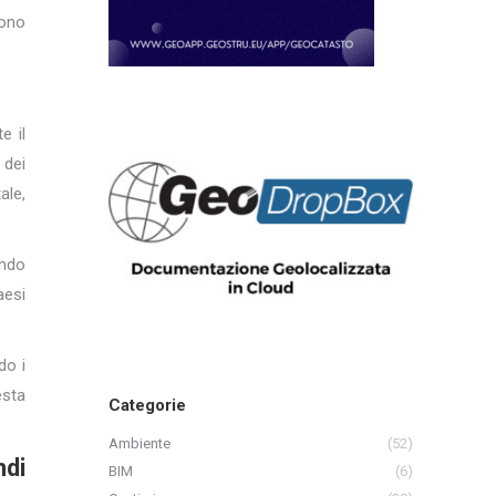
sono
e il
 dei
ale,
ando
aesi
do i
esta
Categorie
Ambiente
(52)
ndi
BIM
(6)