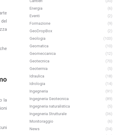
Cantieri
(30)
Energia
(6)
arte
Eventi
(2)
 del
Formazione
(9)
ezza
GeoDropBox
(2)
Geologia
(103)
Geomatica
(10)
 che
Geomeccanica
(12)
Geotecnica
(70)
Geotermia
(5)
Idraulica
(18)
imo
Idrologia
(14)
Ingegneria
(91)
Ingegneria Geotecnica
(89)
o la
Ingegneria naturalistica
(5)
ioni
Ingegneria Strutturale
(36)
Monitoraggio
(6)
cuni
News
(34)