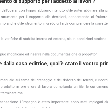
nto di supporto per l’addetto ai lavori ?
dell’opera, con Filippo abbiamo ritenuto utile poter abbinare alla p
trumento per il supporto alle decisioni, consentendo al fruitore
iamo anche utile strumento in grado di fargli comprendere la corrett
e verifiche di stabilità interna ed esterna, sia in condizioni statiche
 può modificare ed inserire nella documentazione di progetto.”
dalla casa editrice, qual’è stato il vostro pr
nuale sul tema del drenaggio e del rinforzo dei terreni, e ricord
rodotto in ore e ore di lavoro compilando un file, le cui dimens
 terminare mai.
sensazione. L’impegno è stato importante, sono stati impiegati al