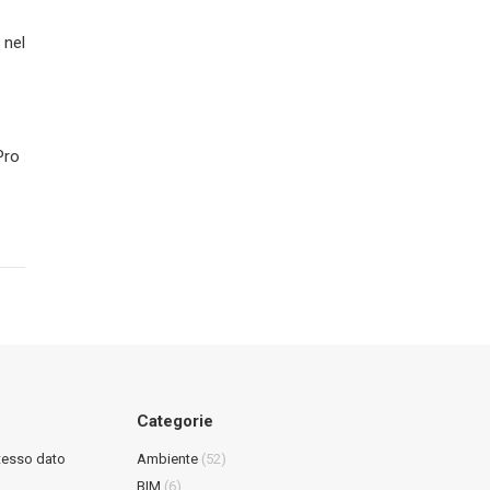
 nel
Pro
Categorie
stesso dato
Ambiente
(52)
BIM
(6)