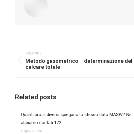
Post
PREVIOUS
navigation
Metodo gasometrico – determinazione del
Previous
calcare totale
post:
Related posts
Quanti profili diversi spiegano lo stesso dato MASW? Ne
abbiamo contati 122
Luglio 28, 2026