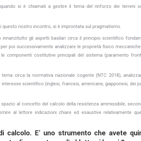
uando si è chiamati a gestire il tema del rinforzo dei terreni 
di questo nostro incontro, si è improntata sul pragmatismo.
nanzitutto gli aspetti basilari circa il principio scientifico fondant
 per poi successivamente analizzare le proprietà fisico meccaniche
o e le componenti costitutive principali del sistema (paramento front
 il tema circa la normativa nazionale cogente (NTC 2018), analizz
interesse scientifico (inglesi, francesi, americane, giapponesi, dei p
spazio al concetto del calcolo della resistenza ammissibile, secon
 fornire al lettore indicazioni chiare ed esaustive relativamente qu
di calcolo. E’ uno strumento che avete qui