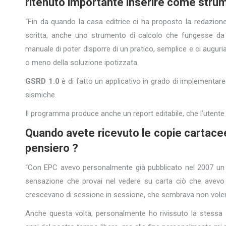
ritenuto importante inserire come strume
“Fin da quando la casa editrice ci ha proposto la redazione 
scritta, anche uno strumento di calcolo che fungesse da s
manuale di poter disporre di un pratico, semplice e ci augur
o meno della soluzione ipotizzata.
GSRD 1.0
è di fatto un applicativo in grado di implementare l
sismiche.
Il programma produce anche un report editabile, che l’utente
Quando avete ricevuto le copie cartacee 
pensiero ?
“Con EPC avevo personalmente già pubblicato nel 2007 un ma
sensazione che provai nel vedere su carta ciò che avevo p
crescevano di sessione in sessione, che sembrava non voler
Anche questa volta, personalmente ho rivissuto la stessa 