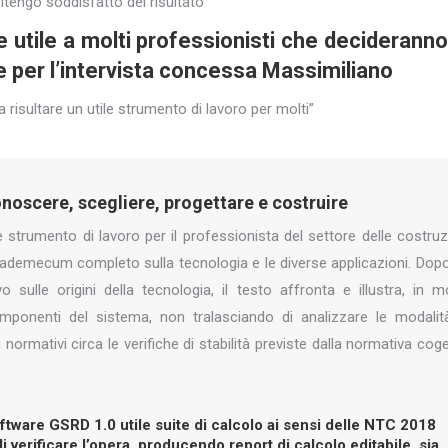
itengo soddisfatto del risultato”
e utile a molti professionisti che decideranno
zie per l’intervista concessa Massimiliano
 risultare un utile strumento di lavoro per molti”
onoscere, scegliere, progettare e costruire
strumento di lavoro per il professionista del settore delle costruz
 vademecum completo sulla tecnologia e le diverse applicazioni. Dop
o sulle origini della tecnologia, il testo affronta e illustra, in 
omponenti del sistema, non tralasciando di analizzare le modalit
ti normativi circa le verifiche di stabilità previste dalla normativa cog
 software GSRD 1.0 utile suite di calcolo ai sensi delle NTC 2018
di verificare l’opera, producendo report di calcolo editabile, sia