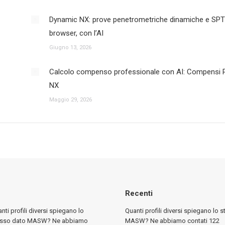
Dynamic NX: prove penetrometriche dinamiche e SPT
browser, con l’AI
Giugno 13, 2026
Calcolo compenso professionale con AI: Compensi 
NX
Maggio 29, 2026
Recenti
nti profili diversi spiegano lo
Quanti profili diversi spiegano lo 
esso dato MASW? Ne abbiamo
MASW? Ne abbiamo contati 122