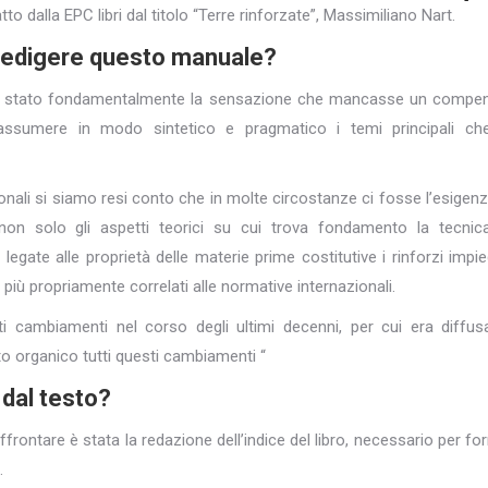
o dalla EPC libri dal titolo “Terre rinforzate”, Massimiliano Nart.
a redigere questo manuale?
ume è stato fondamentalmente la sensazione che mancasse un compe
riassumere in modo sintetico e pragmatico i temi principali ch
ionali si siamo resi conto che in molte circostanze ci fosse l’esigenz
n solo gli aspetti teorici su cui trova fondamento la tecnic
gate alle proprietà delle materie prime costitutive i rinforzi impie
i più propriamente correlati alle normative internazionali.
ti cambiamenti nel corso degli ultimi decenni, per cui era diffus
sto organico tutti questi cambiamenti “
 dal testo?
ontare è stata la redazione dell’indice del libro, necessario per for
.