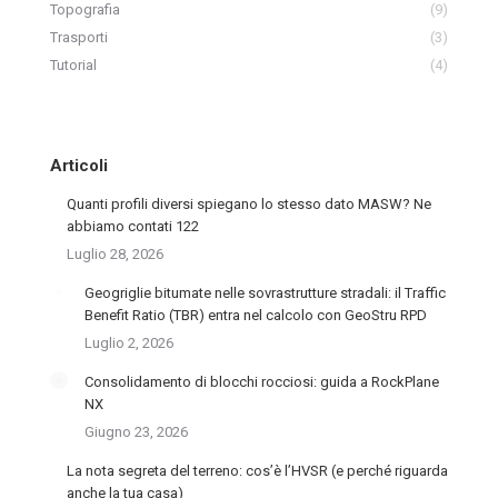
Topografia
(9)
Trasporti
(3)
Tutorial
(4)
Articoli
Quanti profili diversi spiegano lo stesso dato MASW? Ne
abbiamo contati 122
Luglio 28, 2026
Geogriglie bitumate nelle sovrastrutture stradali: il Traffic
Benefit Ratio (TBR) entra nel calcolo con GeoStru RPD
Luglio 2, 2026
Consolidamento di blocchi rocciosi: guida a RockPlane
NX
Giugno 23, 2026
La nota segreta del terreno: cos’è l’HVSR (e perché riguarda
anche la tua casa)