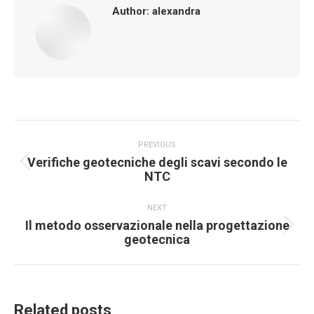
Author:
alexandra
Post
PREVIOUS
navigation
Verifiche geotecniche degli scavi secondo le
Previous
NTC
post:
NEXT
Il metodo osservazionale nella progettazione
Next
geotecnica
post:
Related posts