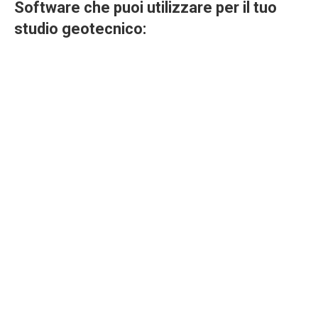
Software che puoi utilizzare per il tuo
studio geotecnico:
Prove penetrometriche
dinamiche – Dynamic Probing
Programma di elaborazione di Prove Penetrometriche
Dinamiche, con gestione ed archiviazione di ogni tipo di
sonda penetrometrica (anche nuova o personalizzata),
e prove SPT in foro.
Dynamic Probing è BIM (Building Information Modeling)
compatibile oltre alla geolocalizzazione consente di
AGS
trasferire ed importare dati secondo lo standard
(Association of Geotechnical and Geoenvironmental
4
Specialists) facilitando il processo di trasferimento di