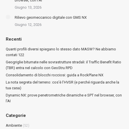
browser, con l’AI
Giugno 13, 2026
Rilievo geomeccanico digitale con GMS NX
Giugno 12, 2026
Recenti
Quanti profili diversi spiegano lo stesso dato MASW? Ne abbiamo
contati 122
Geogriglie bitumate nelle sovrastrutture stradali: il Traffic Benefit Ratio
(TBR) entra nel calcolo con GeoStru RPD
Consolidamento di blocchi rocciosi: guida a RockPlane NX
La nota segreta del terreno: cos’è l’HVSR (e perché riguarda anche la
tua casa)
Dynamic NX: prove penetrometriche dinamiche e SPT nel browser, con
l’AI
Categorie
Ambiente
(52)