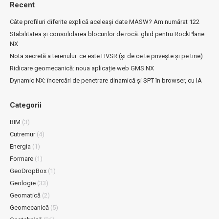
Recent
Câte profiluri diferite explică aceleași date MASW? Am numărat 122
Stabilitatea și consolidarea blocurilor de rocă: ghid pentru RockPlane
NX
Nota secretă a terenului: ce este HVSR (și de ce te privește și pe tine)
Ridicare geomecanică: noua aplicație web GMS NX
Dynamic NX: încercări de penetrare dinamică și SPT în browser, cu IA
Categorii
BIM
(3)
Cutremur
(4)
Energia
(1)
Formare
(1)
GeoDropBox
(1)
Geologie
(33)
Geomatică
(2)
Geomecanică
(5)