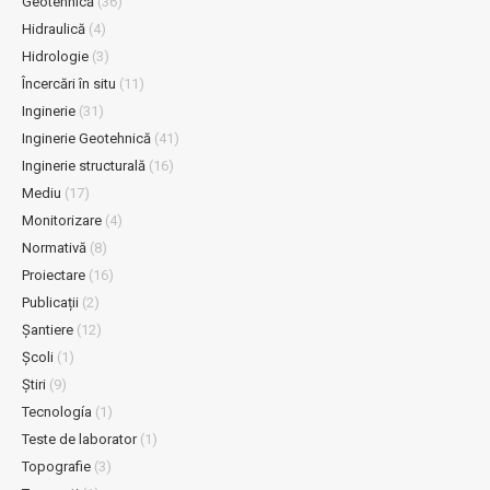
Geotehnică
(36)
Hidraulică
(4)
Hidrologie
(3)
Încercări în situ
(11)
Inginerie
(31)
Inginerie Geotehnică
(41)
Inginerie structurală
(16)
Mediu
(17)
Monitorizare
(4)
Normativă
(8)
Proiectare
(16)
Publicații
(2)
Șantiere
(12)
Școli
(1)
Știri
(9)
Tecnología
(1)
Teste de laborator
(1)
Topografie
(3)