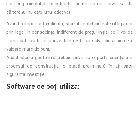
bani cu proiectul de construcție, pentru ca mai târziu să afle
că terenul nu este unul adecvat.
Având o importanță ridicată, studiul geotehnic este obligatoriu
prin lege. În consecință, indiferent de prețul inițial ce îl vei da,
suma dată va fi acea învestiție ce te va salva din a pierde o
valoare mare de bani.
Acest studiu geotehnic trebuie privit ca o parte esențială în
procesul de construcție, o etapă preliminară în ați spori
siguranța investiției.
Software ce poți utiliza:
Încercări de penetrometrie
dinamica – Dynamic Probing
Program de prelucrare a încercărilor de penetrometrie