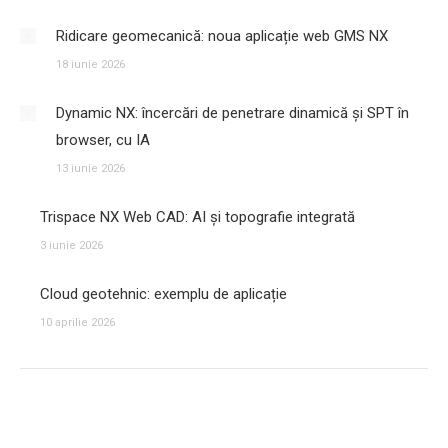
Ridicare geomecanică: noua aplicație web GMS NX
18 iunie 2026
Dynamic NX: încercări de penetrare dinamică și SPT în
browser, cu IA
13 iunie 2026
Trispace NX Web CAD: AI și topografie integrată
3 iunie 2026
Cloud geotehnic: exemplu de aplicație
10 aprilie 2026