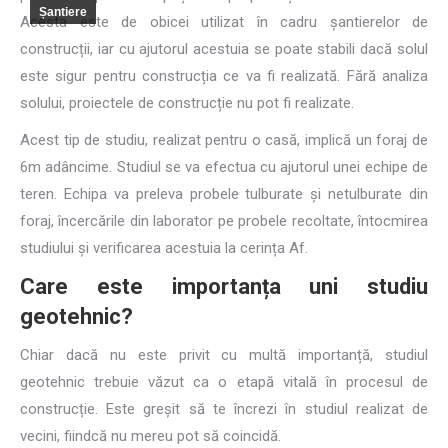
Șantiere
Acesta este de obicei utilizat în cadru șantierelor de
construcții, iar cu ajutorul acestuia se poate stabili dacă solul
este sigur pentru construcția ce va fi realizată. Fără analiza
solului, proiectele de construcție nu pot fi realizate.
Acest tip de studiu, realizat pentru o casă, implică un foraj de
6m adâncime. Studiul se va efectua cu ajutorul unei echipe de
teren. Echipa va preleva probele tulburate și netulburate din
foraj, încercările din laborator pe probele recoltate, întocmirea
studiului și verificarea acestuia la cerința Af.
Care este importanța uni studiu
geotehnic?
Chiar dacă nu este privit cu multă importanță, studiul
geotehnic trebuie văzut ca o etapă vitală în procesul de
construcție. Este greșit să te încrezi în studiul realizat de
vecini, fiindcă nu mereu pot să coincidă.