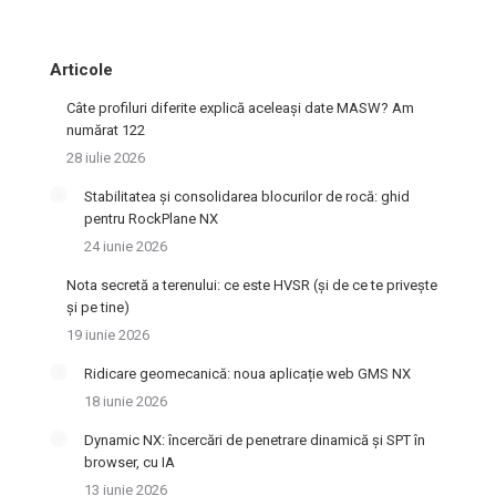
Articole
Câte profiluri diferite explică aceleași date MASW? Am
numărat 122
28 iulie 2026
Stabilitatea și consolidarea blocurilor de rocă: ghid
pentru RockPlane NX
24 iunie 2026
Nota secretă a terenului: ce este HVSR (și de ce te privește
și pe tine)
19 iunie 2026
Ridicare geomecanică: noua aplicație web GMS NX
18 iunie 2026
Dynamic NX: încercări de penetrare dinamică și SPT în
browser, cu IA
13 iunie 2026