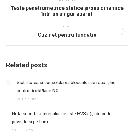
PREVIOUS
navigation
Teste penetrometrice statice și/sau dinamice
Previous
într-un singur aparat
post:
NEXT
Cuzinet pentru fundatie
Next
post:
Related posts
Stabilitatea și consolidarea blocurilor de rocă: ghid
pentru RockPlane NX
24 iunie 2026
Nota secretă a terenului: ce este HVSR (și de ce te
privește și pe tine)
19 iunie 2026