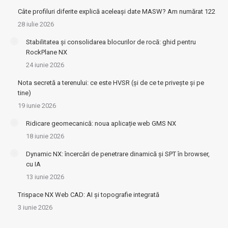
Câte profiluri diferite explică aceleași date MASW? Am numărat 122
28 iulie 2026
Stabilitatea și consolidarea blocurilor de rocă: ghid pentru
RockPlane NX
24 iunie 2026
Nota secretă a terenului: ce este HVSR (și de ce te privește și pe
tine)
19 iunie 2026
Ridicare geomecanică: noua aplicație web GMS NX
18 iunie 2026
Dynamic NX: încercări de penetrare dinamică și SPT în browser,
cu IA
13 iunie 2026
Trispace NX Web CAD: AI și topografie integrată
3 iunie 2026