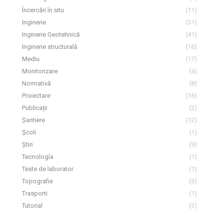
Încercări în situ
(11)
Inginerie
(31)
Inginerie Geotehnică
(41)
Inginerie structurală
(16)
Mediu
(17)
Monitorizare
(4)
Normativă
(8)
Proiectare
(16)
Publicații
(2)
Șantiere
(12)
Școli
(1)
Știri
(9)
Tecnología
(1)
Teste de laborator
(1)
Topografie
(3)
Trasporti
(1)
Tutorial
(3)