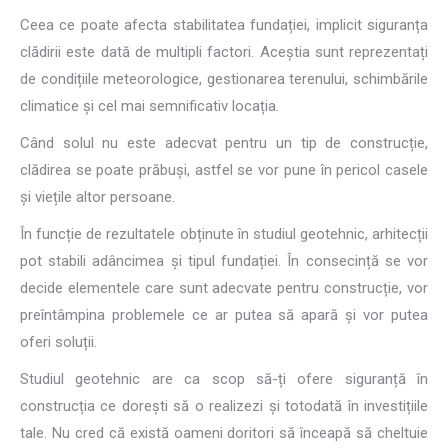
Ceea ce poate afecta stabilitatea fundației, implicit siguranța
clădirii este dată de multipli factori. Aceștia sunt reprezentați
de condițiile meteorologice, gestionarea terenului, schimbările
climatice și cel mai semnificativ locația.
Când solul nu este adecvat pentru un tip de construcție,
clădirea se poate prăbuși, astfel se vor pune în pericol casele
și viețile altor persoane.
În funcție de rezultatele obținute în studiul geotehnic, arhitecții
pot stabili adâncimea și tipul fundației. În consecință se vor
decide elementele care sunt adecvate pentru construcție, vor
preîntâmpina problemele ce ar putea să apară și vor putea
oferi soluții.
Studiul geotehnic are ca scop să-ți ofere siguranță în
construcția ce dorești să o realizezi și totodată în investițiile
tale. Nu cred că există oameni doritori să înceapă să cheltuie