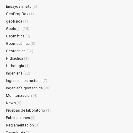
Ensayos in situ
(5)
GeoDropBox
(1)
geofísica
(1)
Geología
(28)
Geomática
(3)
Geomecánica
(5)
Geotecnica
(12)
Hidráulica
(1)
Hidrología
(1)
Ingeniería
(22)
Ingeniería estructural
(7)
Ingeniería geotécnica
(28)
Monitorización
(4)
News
(6)
Pruebas de laboratorio
(1)
Publicaciones
(3)
Reglamentación
(3)
Tecnología
(1)