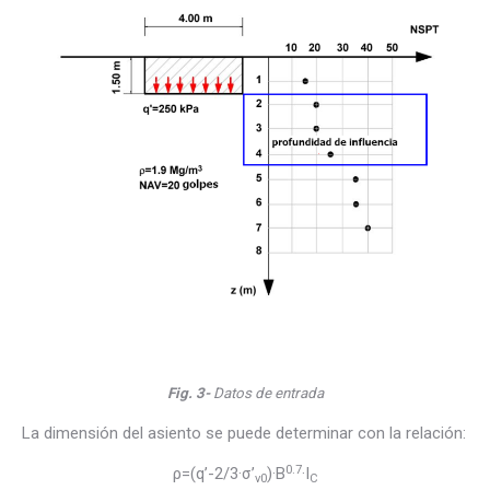
Fig. 3-
Datos de entrada
La dimensión del asiento se puede determinar con la relación:
0.7
ρ=(q’-2/3·σ’
)·B
·I
v0
C