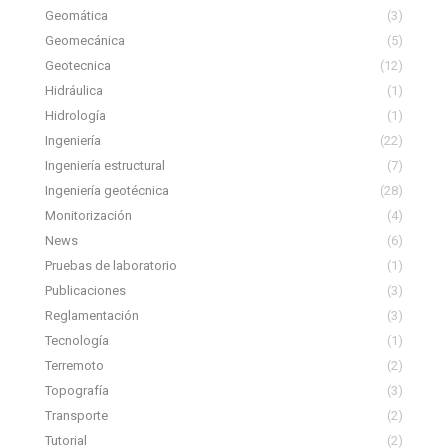
Geomática
(3)
Geomecánica
(5)
Geotecnica
(12)
Hidráulica
(1)
Hidrología
(1)
Ingeniería
(22)
Ingeniería estructural
(7)
Ingeniería geotécnica
(28)
Monitorización
(4)
News
(6)
Pruebas de laboratorio
(1)
Publicaciones
(3)
Reglamentación
(3)
Tecnología
(1)
Terremoto
(2)
Topografía
(3)
Transporte
(2)
Tutorial
(2)