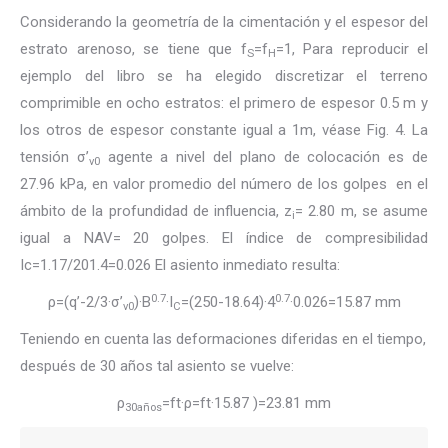
Considerando la geometría de la cimentación y el espesor del
estrato arenoso, se tiene que f
=f
=1, Para reproducir el
S
H
ejemplo del libro se ha elegido discretizar el terreno
comprimible en ocho estratos: el primero de espesor 0.5 m y
los otros de espesor constante igual a 1m, véase Fig. 4. La
tensión σ’
agente a nivel del plano de colocación es de
v0
27.96 kPa, en valor promedio del número de los golpes en el
ámbito de la profundidad de influencia, z
= 2.80 m, se asume
i
igual a NAV= 20 golpes. El índice de compresibilidad
Ic=1.17/201.4=0.026 El asiento inmediato resulta:
0.7
0.7
ρ=(q’-2/3·σ’
)·B
·I
=(250-18.64)·4
·0.026=15.87 mm
v0
C
Teniendo en cuenta las deformaciones diferidas en el tiempo,
después de 30 años tal asiento se vuelve:
ρ
=ft·ρ=ft·15.87 )=23.81 mm
30años