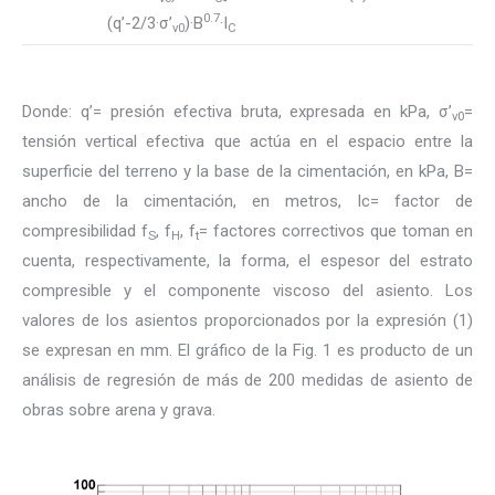
0.7
(q’-2/3·σ’
)·B
·I
v0
C
Donde: q’= presión efectiva bruta, expresada en kPa, σ’
=
v0
tensión vertical efectiva que actúa en el espacio entre la
superficie del terreno y la base de la cimentación, en kPa, B=
ancho de la cimentación, en metros, Ic= factor de
compresibilidad f
, f
, f
= factores correctivos que toman en
S
H
t
cuenta, respectivamente, la forma, el espesor del estrato
compresible y el componente viscoso del asiento. Los
valores de los asientos proporcionados por la expresión (1)
se expresan en mm. El gráfico de la Fig. 1 es producto de un
análisis de regresión de más de 200 medidas de asiento de
obras sobre arena y grava.