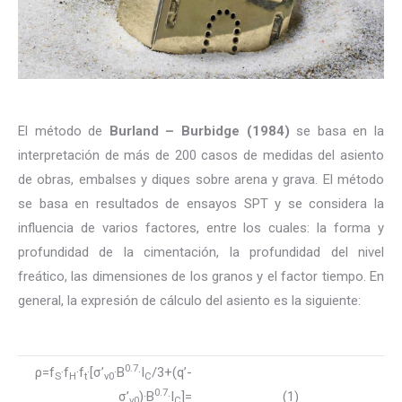
El método de
Burland – Burbidge (1984)
se basa en la
interpretación de más de 200 casos de medidas del asiento
de obras, embalses y diques sobre arena y grava. El método
se basa en resultados de ensayos SPT y se considera la
influencia de varios factores, entre los cuales: la forma y
profundidad de la cimentación, la profundidad del nivel
freático, las dimensiones de los granos y el factor tiempo. En
general, la expresión de cálculo del asiento es la siguiente:
0.7
ρ=f
·f
·f
·[σ’
·B
·I
/3+(q’-
S
H
t
v0
C
0.7
σ’
)·B
·I
]=
(1)
v0
C