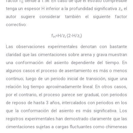
factor f
tiende a 1.56. En caso de que el estrato compresible
S
tenga un espesor H inferior a la profundidad significativa z
, el
i
autor sugiere considerar también el siguiente factor
correctivo:
f
=H/z
·(2-H/z
)
H
i
i
Las observaciones experimentales denotan con bastante
claridad que las cimentaciones sobre arena y grava muestran
una conformación del asiento dependiente del tiempo. En
algunos casos el proceso de asentamiento es más o menos
continuo; luego de un periodo inicial de transición, sigue una
relación log tiempo aproximadamente lineal. En otros casos,
por el contrario, el proceso parece ser gradual, con periodos
de reposo de hasta 3 años, intercalados con periodos en los
que la conformación del asiento es más significativa. Los
registros experimentales han demostrado claramente que las
cimentaciones sujetas a cargas fluctuantes como chimeneas