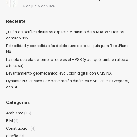
5 de junio de 2026
Reciente
¿Cuántos perfiles distintos explican el mismo dato MASW? Hemos
contado 122
Estabilidad y consolidación de bloques de roca: guía para RockPlane
NX
La nota secreta del terreno: qué es el HVSR (y por qué también afecta
a tu casa)
Levantamiento geomecánico: evolución digital con GMS NX
Dynamic NX: ensayos de penetración dinámica y SPT en el navegador,
con IA
Categorías
Ambiente
(15)
BIM
(4)
Construcción
(4)
diseño
(9)