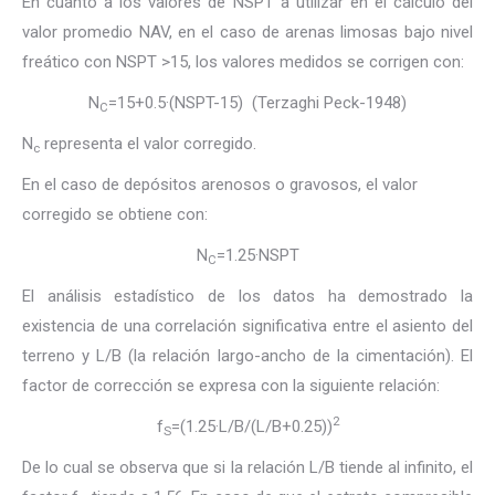
En cuanto a los valores de NSPT a utilizar en el cálculo del
valor promedio NAV, en el caso de arenas limosas bajo nivel
freático con NSPT >15, los valores medidos se corrigen con:
N
=15+0.5·(NSPT-15) (Terzaghi Peck-1948)
C
N
representa el valor corregido.
c
En el caso de depósitos arenosos o gravosos, el valor
corregido se obtiene con:
N
=1.25·NSPT
C
El análisis estadístico de los datos ha demostrado la
existencia de una correlación significativa entre el asiento del
terreno y L/B (la relación largo-ancho de la cimentación). El
factor de corrección se expresa con la siguiente relación:
2
f
=(1.25·L/B/(L/B+0.25))
S
De lo cual se observa que si la relación L/B tiende al infinito, el