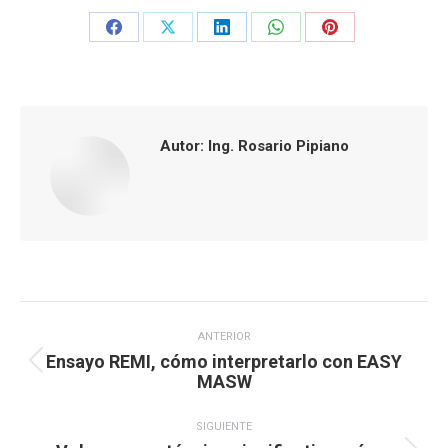
Share
Share
Share
Share
Share
on
on
on
on
on
Facebook
X
LinkedIn
WhatsApp
Pinterest
Autor:
Ing. Rosario Pipiano
Navegación
ANTERIOR
entre
Ensayo REMI, cómo interpretarlo con EASY
publicaciones
Publicación
MASW
anterior:
SIGUIENTE