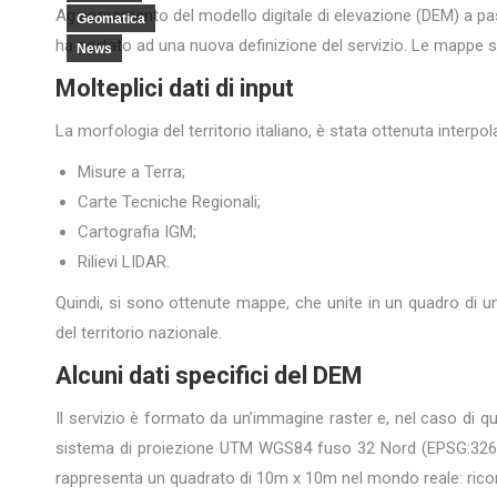
Aggiornamento del modello digitale di elevazione (DEM) a pass
Geomatica
ha portato ad una nuova definizione del servizio. Le mappe s
News
Molteplici dati di input
La morfologia del territorio italiano, è stata ottenuta interpol
Misure a Terra;
Carte Tecniche Regionali;
Cartografia IGM;
Rilievi LIDAR.
Quindi, si sono ottenute mappe, che unite in un quadro di 
del territorio nazionale.
Alcuni dati specifici del DEM
Il servizio è formato da un’immagine raster e, nel caso di q
sistema di proiezione UTM WGS84 fuso 32 Nord (EPSG:32632).
rappresenta un quadrato di 10m x 10m nel mondo reale: ricord