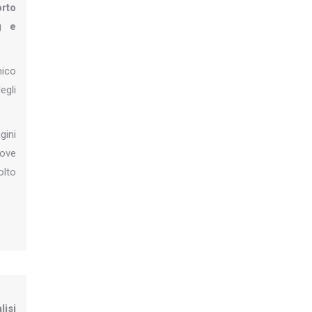
orto
g e
nico
egli
gini
dove
olto
isi