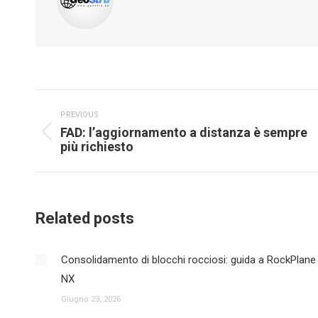
Post
PREVIOUS
navigation
FAD: l’aggiornamento a distanza è sempre
Previous
più richiesto
post:
Related posts
Consolidamento di blocchi rocciosi: guida a RockPlane
NX
Giugno 23, 2026