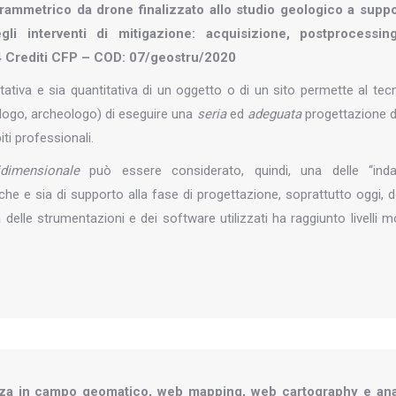
grammetrico da drone finalizzato allo studio geologico a supp
gli interventi di mitigazione: acquisizione, postprocessin
 4 Crediti CFP – COD: 07/geostru/2020
ativa e sia quantitativa di un oggetto o di un sito permette al tec
ologo, archeologo) di eseguire una
seria
ed
adeguata
progettazione d
iti professionali.
idimensionale
può essere considerato, quindi, una delle “inda
iche e sia di supporto alla fase di progettazione, soprattutto oggi, 
 delle strumentazioni e dei software utilizzati ha raggiunto livelli m
za in campo geomatico, web mapping, web cartography e anal