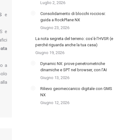
Luglio 2, 2026
Consolidamento di blocchi rocciosi:
S
e
guida a RockPlane NX
Giugno 23, 2026
IS e
La nota segreta del terreno: cos’è l’HVSR (e
fici
perché riguarda anche la tua casa)
eata
Giugno 19, 2026
Dynamic NX: prove penetrometriche
do a
dinamiche e SPT nel browser, con l’AI
solo
Giugno 13, 2026
alla
Rilievo geomeccanico digitale con GMS
NX
Giugno 12, 2026