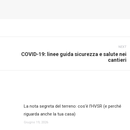
NEXT
COVID-19: linee guida sicurezza e salute nei
Next
cantieri
post:
La nota segreta del terreno: cos’è l’HVSR (e perché
riguarda anche la tua casa)
Giugno 19, 2026