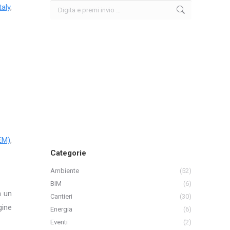
Search:
taly
,
DEM)
,
Categorie
Ambiente
(52)
BIM
(6)
 un
Cantieri
(30)
gine
Energia
(6)
Eventi
(2)