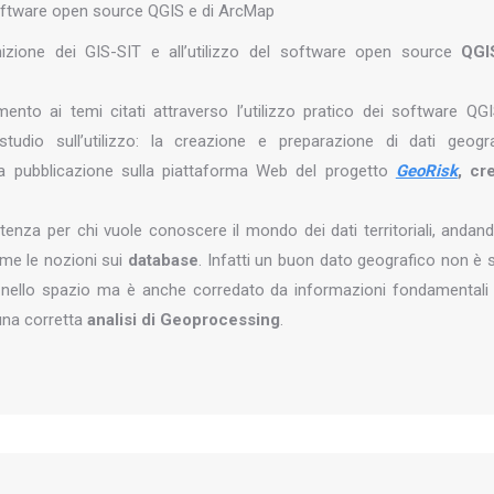
 software open source QGIS e di ArcMap
inizione dei GIS-SIT e all’utilizzo del software open source
QGI
mento ai temi citati attraverso l’utilizzo pratico dei software QG
dio sull’utilizzo: la creazione e preparazione di dati geogra
lla pubblicazione sulla piattaforma Web del progetto
GeoRisk
, cr
tenza per chi vuole conoscere il mondo dei dati territoriali, andan
me le nozioni sui
database
. Infatti un buon dato geografico non è 
a nello spazio ma è anche corredato da informazioni fondamentali 
una corretta
analisi di Geoprocessing
.