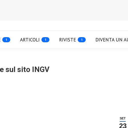
E
ARTICOLI
RIVISTE
DIVENTA UN A
1
1
1
e sul sito INGV
SET
23