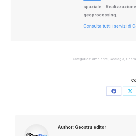
spaziale. Realizzazion
geoprocessing.
Consulta tutti i servizi di
Categories:
Ambiente
,
Geologia
,
Geoma
Co
Share
Sh
on
on
Facebook
X
Author:
Geostru editor