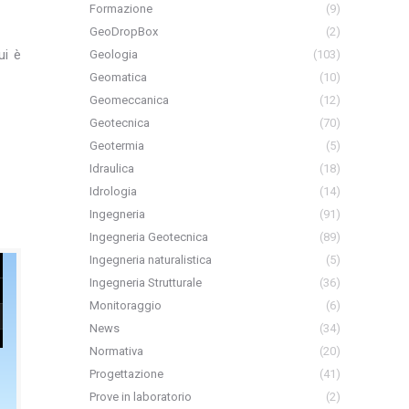
Formazione
(9)
GeoDropBox
(2)
ui è
Geologia
(103)
Geomatica
(10)
Geomeccanica
(12)
Geotecnica
(70)
Geotermia
(5)
Idraulica
(18)
Idrologia
(14)
Ingegneria
(91)
Ingegneria Geotecnica
(89)
Ingegneria naturalistica
(5)
Ingegneria Strutturale
(36)
Monitoraggio
(6)
News
(34)
Normativa
(20)
Progettazione
(41)
Prove in laboratorio
(2)