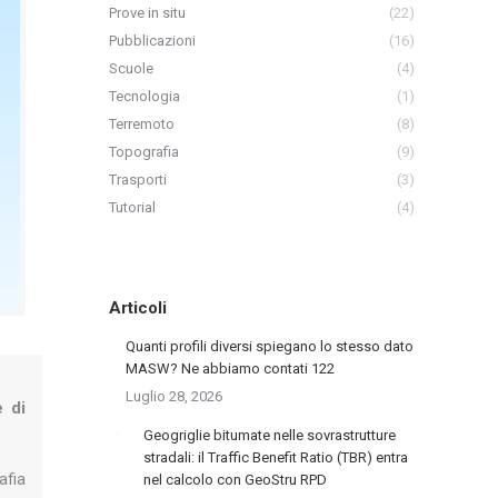
Prove in situ
(22)
Pubblicazioni
(16)
Scuole
(4)
Tecnologia
(1)
Terremoto
(8)
Topografia
(9)
Trasporti
(3)
Tutorial
(4)
Articoli
Quanti profili diversi spiegano lo stesso dato
MASW? Ne abbiamo contati 122
Luglio 28, 2026
e di
Geogriglie bitumate nelle sovrastrutture
stradali: il Traffic Benefit Ratio (TBR) entra
afia
nel calcolo con GeoStru RPD