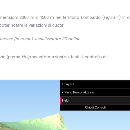
i dimensioni 8000 m x 4500 m nel territorio Lombardo (Figura 1) in c
oter notare le variazioni di quota:
eresse (in rosso) visualizzatore 3D online
vizio (preme
Help
per informazioni sui tasti di controllo del