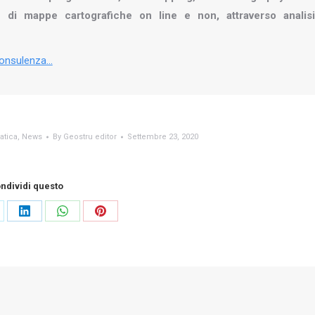
e di mappe cartografiche on line e non, attraverso analisi
 Consulenza…
tica
,
News
By
Geostru editor
Settembre 23, 2020
ndividi questo
are
Share
Share
Share
on
on
on
LinkedIn
WhatsApp
Pinterest