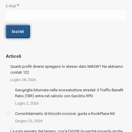
*
E-Mail
Articoli
Quanti profili diversi spiegano lo stesso dato MASW? Ne abbiamo
contati 122
Luglio 28, 2026
Geogriglie bitumate nelle sovrastrutture stradali: il Traffic Benefit
Ratio (TBR) entra nel calcolo con GeoStru RPD
Luglio 2, 2026
Consolidamento di blocchi rocciosi: guida a RockPlane NX
Giugno 23, 2026
La nota segreta del terreno: cos’è l’HVSR (e perché riguarda anche