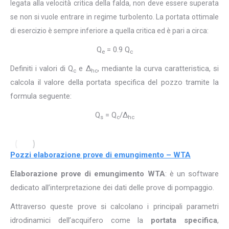
legata alla velocità critica della falda, non deve essere superata
se non si vuole entrare in regime turbolento. La portata ottimale
di esercizio è sempre inferiore a quella critica ed è pari a circa:
Q
= 0.9 Q
e
c
Definiti i valori di Q
e Δ
, mediante la curva caratteristica, si
c
hc
calcola il valore della portata specifica del pozzo tramite la
formula seguente:
Q
= Q
/Δ
s
c
hc
Pozzi elaborazione prove di emungimento – WTA
Elaborazione prove di emungimento WTA
: è un software
dedicato all’interpretazione dei dati delle prove di pompaggio.
Attraverso queste prove si calcolano i principali parametri
idrodinamici dell’acquifero come la
portata specifica
,