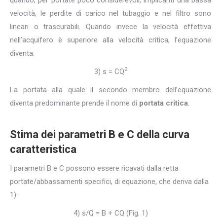
quando, per portate poco considerevoli, implicanti una bassa
velocità, le perdite di carico nel tubaggio e nel filtro sono
lineari o trascurabili. Quando invece la velocità effettiva
nell’acquifero è superiore alla velocità critica, l’equazione
diventa:
2
3) s = CQ
La portata alla quale il secondo membro dell’equazione
diventa predominante prende il nome di
portata critica
.
Stima dei parametri B e C della curva
caratteristica
I parametri B e C possono essere ricavati dalla retta
portate/abbassamenti specifici, di equazione, che deriva dalla
1):
4) s/Q = B + CQ (Fig. 1)