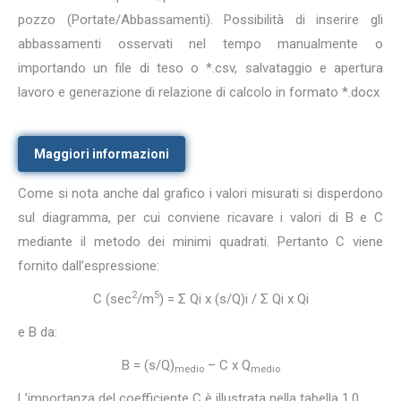
pozzo (Portate/Abbassamenti). Possibilità di inserire gli
abbassamenti osservati nel tempo manualmente o
importando un file di teso o *.csv, salvataggio e apertura
lavoro e generazione di relazione di calcolo in formato *.docx
Maggiori informazioni
Come si nota anche dal grafico i valori misurati si disperdono
sul diagramma, per cui conviene ricavare i valori di B e C
mediante il metodo dei minimi quadrati. Pertanto C viene
fornito dall’espressione:
2
5
C (sec
/m
) = Σ Qi x (s/Q)i / Σ Qi x Qi
e B da:
B = (s/Q)
– C x Q
medio
medio
L’importanza del coefficiente C è illustrata nella tabella 1.0