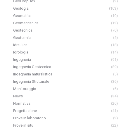
GeoDropBox
(2)
Geologia
(103)
Geomatica
(10)
Geomeccanica
(12)
Geotecnica
(70)
Geotermia
(5)
Idraulica
(18)
Idrologia
(14)
Ingegneria
(91)
Ingegneria Geotecnica
(89)
Ingegneria naturalistica
(5)
Ingegneria Strutturale
(36)
Monitoraggio
(6)
News
(34)
Normativa
(20)
Progettazione
(41)
Prove in laboratorio
(2)
Prove in situ
(22)